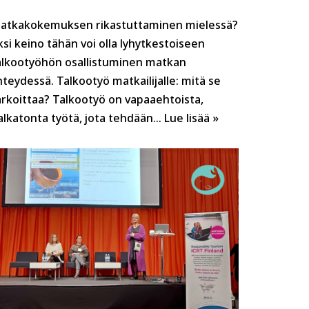
atkakokemuksen rikastuttaminen mielessä?
ksi keino tähän voi olla lyhytkestoiseen
alkootyöhön osallistuminen matkan
hteydessä. Talkootyö matkailijalle: mitä se
arkoittaa? Talkootyö on vapaaehtoista,
alkatonta työtä, jota tehdään…
Lue lisää »