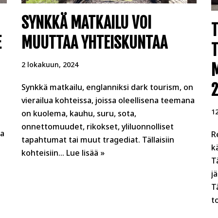
SYNKKÄ MATKAILU VOI
E
MUUTTAA YHTEISKUNTAA
T
2 lokakuun, 2024
Synkkä matkailu, englanniksi dark tourism, on
vierailua kohteissa, joissa oleellisena teemana
1
on kuolema, kauhu, suru, sota,
onnettomuudet, rikokset, yliluonnolliset
aa
R
tapahtumat tai muut tragediat. Tällaisiin
k
kohteisiin…
Lue lisää »
T
j
T
t