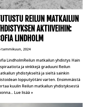
TUTUSTU REILUN MATKAILUN
HDISTYKSEN AKTIIVEIHIN:
OFIA LINDHOLM
6 tammikuun, 2024
ofia LindholmReilun matkailun yhdistys Hain
nspiraatiota ja vinkkejä graduuni Reilun
atkailun yhdistykseltä ja sieltä sainkin
oistoidean lopputyötäni varten. Ensimmäistä
ertaa kuulin Reilun matkailun yhdistyksestä
uonna…
Lue lisää »