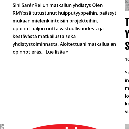
Sini SarénReilun matkailun yhdistys Olen
RMY:ssä tutustunut huipputyyppeihin, päässyt
mukaan mielenkiintoisiin projekteihin,
oppinut paljon uutta vastuullisuudesta ja
Y
kestävästä matkailusta sekä
S
yhdistystoiminnasta. Aloitettuani matkailualan
opinnot eräs…
Lue lisää »
1
S
i
m
l
k
v