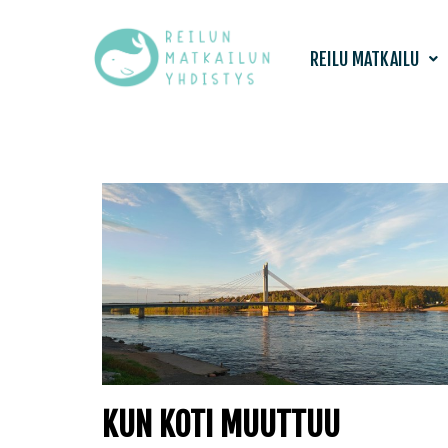
Siirry
REILU MATKAILU
suoraan
sisältöön
KUN KOTI MUUTTUU