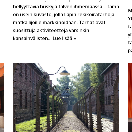
hellyyttäviä huskyja talven ihmemaassa – tämä
M
on usein kuvasto, jolla Lapin rekikoiratarhoja
Y
matkailijoille markkinoidaan. Tarhat ovat
t
suosittuja aktiviteetteja varsinkin
y
kansainvälisten…
Lue lisää »
t
p