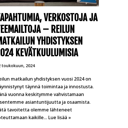
TAPAHTUMIA, VERKOSTOJA JA
EEMAILTOJA – REILUN
MATKAILUN YHDISTYKSEN
2024 KEVÄTKUULUMISIA
2 toukokuun, 2024
eilun matkailun yhdistyksen vuosi 2024 on
äynnistynyt täynnä toimintaa ja innostusta.
änä vuonna keskitymme vahvistamaan
äsentemme asiantuntijuutta ja osaamista.
ätä tavoitetta olemme lähteneet
oteuttamaan kaikille…
Lue lisää »