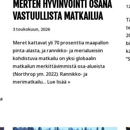
MERTEN HYVINVOINTI OSANA
1
VASTUULLISTA MATKAILUA
T
t
3 toukokuun, 2026
2
Meret kattavat yli 70 prosenttia maapallon
b
pinta-alasta, ja rannikko- ja merialueisiin
k
kohdistuva matkailu on yksi globaalin
“
matkailun merkittävimmistä osa-alueista
(Northrop ym. 2022). Rannikko- ja
merimatkailu…
Lue lisää »
ja