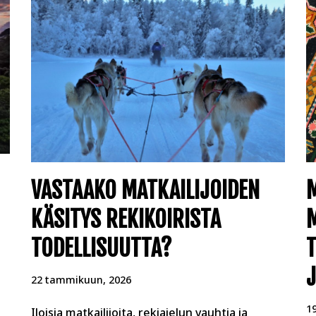
VASTAAKO MATKAILIJOIDEN
KÄSITYS REKIKOIRISTA
M
TODELLISUUTTA?
T
J
22 tammikuun, 2026
1
Iloisia matkailijoita, rekiajelun vauhtia ja