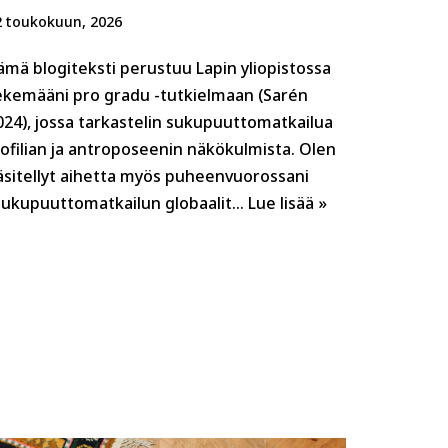
2 toukokuun, 2026
ämä blogiteksti perustuu Lapin yliopistossa
ekemääni pro gradu -tutkielmaan (Sarén
024), jossa tarkastelin sukupuuttomatkailua
iofilian ja antroposeenin näkökulmista. Olen
äsitellyt aihetta myös puheenvuorossani
Sukupuuttomatkailun globaalit…
Lue lisää »