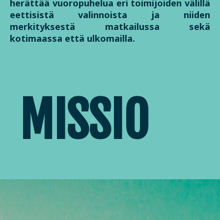
herättää vuoropuhelua eri toimijoiden välillä
eettisistä valinnoista ja niiden
merkityksestä matkailussa sekä
kotimaassa että ulkomailla.
MISSIO