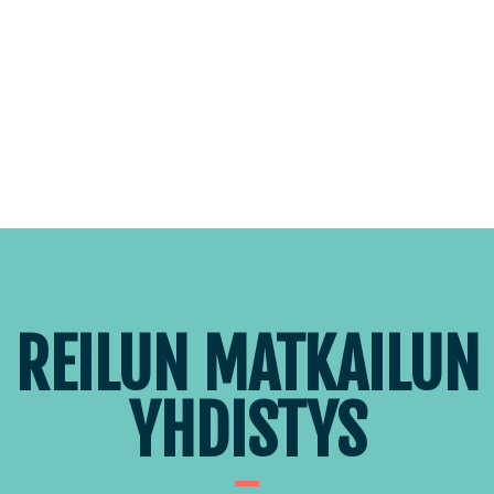
Siirry
suoraan
sisältöön
REILUN MATKAILUN
YHDISTYS