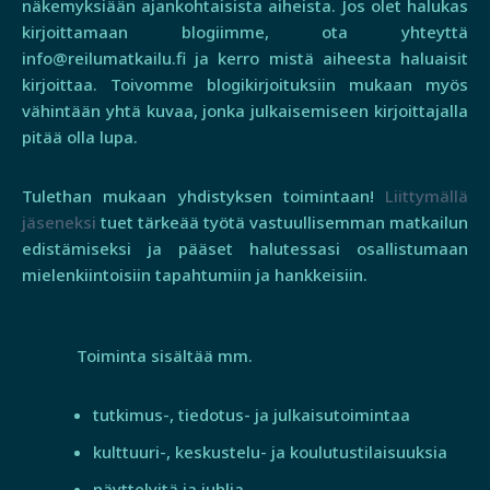
näkemyksiään ajankohtaisista aiheista. Jos olet halukas
kirjoittamaan blogiimme, ota yhteyttä
info@reilumatkailu.fi ja kerro mistä aiheesta haluaisit
kirjoittaa. Toivomme blogikirjoituksiin mukaan myös
vähintään yhtä kuvaa, jonka julkaisemiseen kirjoittajalla
pitää olla lupa.
Tulethan mukaan yhdistyksen toimintaan!
Liittymällä
jäseneksi
tuet tärkeää työtä vastuullisemman matkailun
edistämiseksi ja pääset halutessasi osallistumaan
mielenkiintoisiin tapahtumiin ja hankkeisiin.
Toiminta sisältää mm.
tutkimus-, tiedotus- ja julkaisutoimintaa
kulttuuri-, keskustelu- ja koulutustilaisuuksia
näyttelyitä ja juhlia