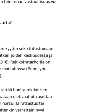
in toiminnan vastuullisuus voi
suutta?
een kyytiin sekä tutustumaan
matkailijoiden keskuudessa ja
018). Rekikoiratarhoilla on
n matkailussa (Bohn, ym.,
).
rättää huolta rekikoirien
ipäätään motivaatiota asettaa
n norsuilla ratsastus tai
uitenkin verrattain hyvä