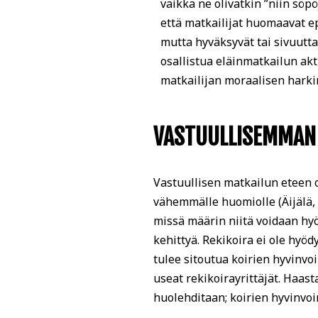
vaikka ne olivatkin ”niin söpö
että matkailijat huomaavat e
mutta hyväksyvät tai sivuutta
osallistua eläinmatkailun akt
matkailijan moraalisen harkin
VASTUULLISEMMAN 
Vastuullisen matkailun eteen o
vähemmälle huomiolle (Äijälä, 
missä määrin niitä voidaan hyö
kehittyä. Rekikoira ei ole hyöd
tulee sitoutua koirien hyvinvoi
useat rekikoirayrittäjät. Haast
huolehditaan; koirien hyvinvoi