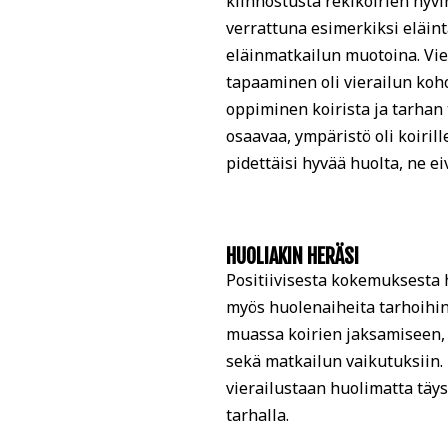
kiinnostusta rekikoirien hyvi
verrattuna esimerkiksi eläinta
eläinmatkailun muotoina. Vier
tapaaminen oli vierailun koho
oppiminen koirista ja tarhan t
osaavaa, ympäristö oli koirille
pidettäisi hyvää huolta, ne e
HUOLIAKIN HERÄSI
Positiivisesta kokemuksesta 
myös huolenaiheita tarhoihin 
muassa koirien jaksamiseen, 
sekä matkailun vaikutuksiin. 
vierailustaan huolimatta täys
tarhalla.