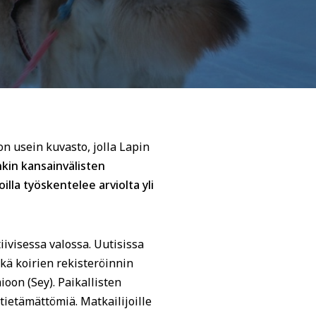
on usein kuvasto, jolla Lapin
nkin kansainvälisten
lla työskentelee arviolta yli
iivisessa valossa. Uutisissa
kä koirien rekisteröinnin
oon (Sey). Paikallisten
 tietämättömiä. Matkailijoille