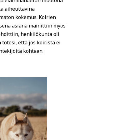
vänä eläinmatkailun muotona
lta aiheuttavina
tumaton kokemus. Koirien
visena asiana mainittiin myös
hdittiin, henkilökunta oli
totesi, että jos koirista ei
ntekijöitä kohtaan.