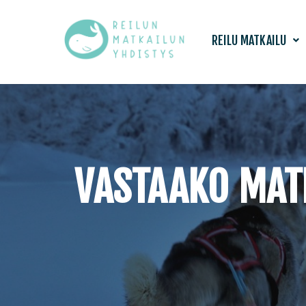
Siirry
REILU MATKAILU
suoraan
sisältöön
VASTAAKO MATK