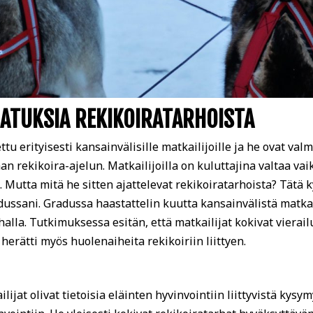
JATUKSIA REKIKOIRATARHOISTA
tu erityisesti kansainvälisille matkailijoille ja he ovat v
ekikoira-ajelun. Matkailijoilla on kuluttajina valtaa vaik
n. Mutta mitä he sitten ajattelevat rekikoiratarhoista? Tätä
dussani. Gradussa haastattelin kuutta kansainvälistä matkaili
halla. Tutkimuksessa esitän, että matkailijat kokivat vierail
erätti myös huolenaiheita rekikoiriin liittyen.
ijat olivat tietoisia eläinten hyvinvointiin liittyvistä kysym