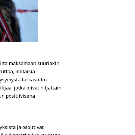
almiita maksamaan suuriakin
uttaa, millaisia
 kysymystä tarkastelin
jaa, jotka olivat hiljattain
un positiivisena
yksistä ja osoittivat