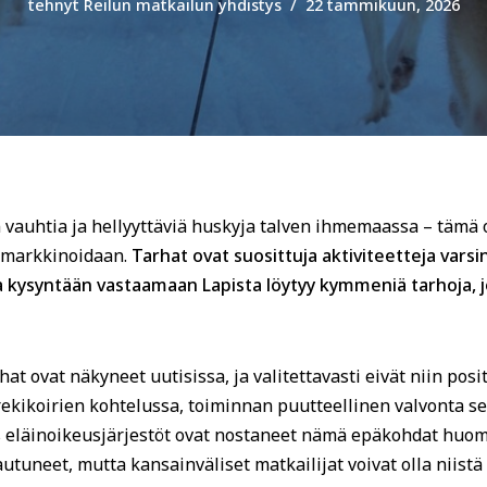
tehnyt
Reilun matkailun yhdistys
22 tammikuun, 2026
un vauhtia ja hellyyttäviä huskyja talven ihmemaassa – tämä 
e markkinoidaan.
Tarhat ovat suosittuja aktiviteetteja varsi
 kysyntään vastaamaan Lapista löytyy kymmeniä tarhoja, joi
t ovat näkyneet uutisissa, ja valitettavasti eivät niin posit
rekikoirien kohtelussa, toiminnan puutteellinen valvonta se
s eläinoikeusjärjestöt ovat nostaneet nämä epäkohdat huomi
utuneet, mutta kansainväliset matkailijat voivat olla niistä