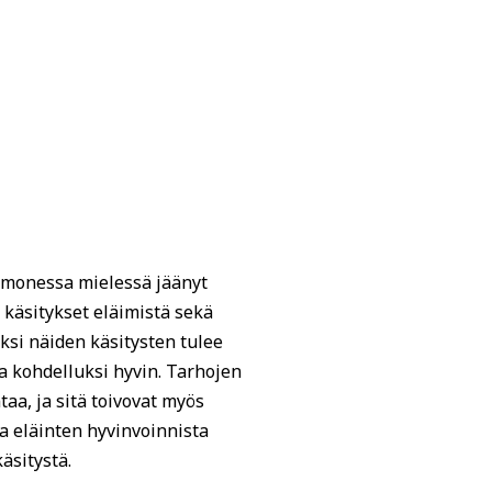
n monessa mielessä jäänyt
 käsitykset eläimistä sekä
ksi näiden käsitysten tulee
lla kohdelluksi hyvin. Tarhojen
taa, ja sitä toivovat myös
sa eläinten hyvinvoinnista
äsitystä.