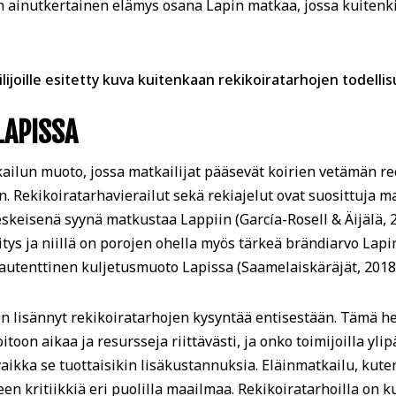
in ainutkertainen elämys osana Lapin matkaa, jossa kuitenk
lijoille esitetty kuva kuitenkaan rekikoiratarhojen todelli
LAPISSA
kailun muoto, jossa matkailijat pääsevät koirien vetämän r
n. Rekikoiratarhavierailut sekä rekiajelut ovat suosittuja 
keisenä syynä matkustaa Lappiin (García-Rosell & Äijälä, 2
tys ja niillä on porojen ohella myös tärkeä brändiarvo Lapi
 autenttinen kuljetusmuoto Lapissa (Saamelaiskäräjät, 2018
n lisännyt rekikoiratarhojen kysyntää entisestään. Tämä he
itoon aikaa ja resursseja riittävästi, ja onko toimijoilla yl
 vaikka se tuottaisikin lisäkustannuksia. Eläinmatkailu, kute
en kritiikkiä eri puolilla maailmaa. Rekikoiratarhoilla on k