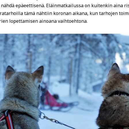
i nähdä epäeettisenä. Eläinmatkailussa on kuitenkin aina ris
oiratarhoilla tämä nähtiin koronan aikana, kun tarhojen toi
oirien lopettamisen ainoana vaihtoehtona.