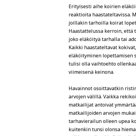
Erityisesti aihe koirien eläkö
reaktioita haastateltavissa. M
joillakin tarhoilla koirat lop
Haastattelussa kerroin, että 
joko eläköityä tarhalla tai a
Kaikki haastateltavat kokivat, 
eläköityminen lopettamisen si
tulisi olla vaihtoehto ollenk
viimeisenä keinona.
Havainnot osoittavatkin risti
arvojen välillä. Vaikka rekiko
matkailijat antoivat ymmärtää,
matkailijoiden arvojen mukais
tarhavierailun olleen upea 
kuitenkin tunsi olonsa hieman