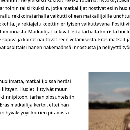
nvointiin. He yleisesti kokivat rekikoiratarhat hyväksyttä
rhoihin tai sirkuksiin, jotka matkailijat nostivat esiin huo
ailu rekikoiratarhalla vaikutti olleen matkailijoille unoh
kohta, ja rekiajelu koettiin erityisen vaikuttavana. Positii
oiminnasta. Matkailijat kokivat, että tarhalla koirista huole
 sopiva ja koirat nauttivat reen vetämisestä. Eräs matkailija 
ivät osoittaisi hänen näkemäänsä innostusta ja hellyyttä työ
huolimatta, matkailijoissa heräsi
liittyen. Huolet liittyivät muun
kiinnipitoon, tarhan olosuhteisiin
Eräs matkailija kertoi, ettei hän
in hyväksynyt koirien pitämistä