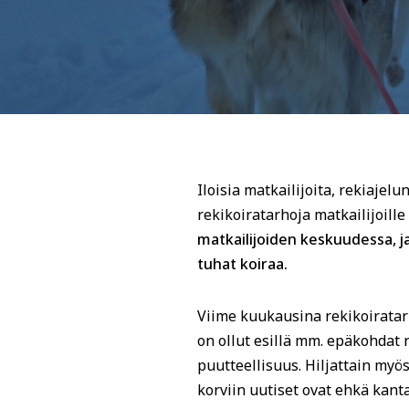
Iloisia matkailijoita, rekiajel
rekikoiratarhoja matkailijoill
matkailijoiden keskuudessa, ja
tuhat koiraa.
Viime kuukausina rekikoiratarha
on ollut esillä mm. epäkohdat 
puutteellisuus. Hiljattain myö
korviin uutiset ovat ehkä kanta