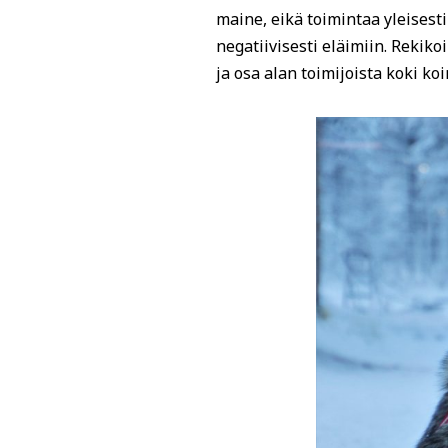
maine, eikä toimintaa yleisest
negatiivisesti eläimiin. Rekik
ja osa alan toimijoista koki k