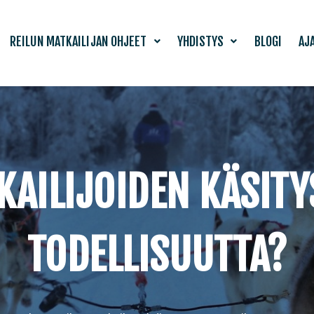
REILUN MATKAILIJAN OHJEET
YHDISTYS
BLOGI
AJ
AILIJOIDEN KÄSITY
TODELLISUUTTA?