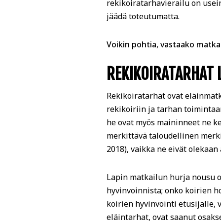
rekikoiratarhavierailu on use
jäädä toteutumatta.
Voikin pohtia, vastaako matkai
REKIKOIRATARHAT 
Rekikoiratarhat ovat eläinmat
rekikoiriin ja tarhan toimintaa
he ovat myös maininneet ne kes
merkittävä taloudellinen merki
2018), vaikka ne eivät olekaan
Lapin matkailun hurja nousu o
hyvinvoinnista; onko koirien ho
koirien hyvinvointi etusijalle,
eläintarhat, ovat saanut osakse