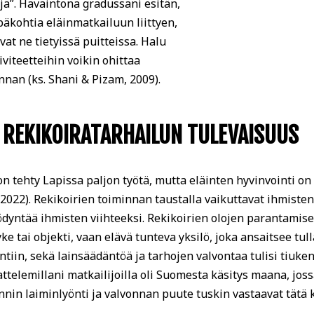
jä”.
Havaintona gradussani esitän,
päkohtia eläinmatkailuun liittyen,
vat ne tietyissä puitteissa. Halu
iviteetteihin voikin ohittaa
nan (ks. Shani & Pizam, 2009).
REKIKOIRATARHAILUN TULEVAISUUS
n tehty Lapissa paljon työtä, mutta eläinten hyvinvointi o
2022). Rekikoirien toiminnan taustalla vaikuttavat ihmisten
dyntää ihmisten viihteeksi. Rekikoirien olojen parantamise
yke tai objekti, vaan elävä tunteva yksilö, joka ansaitsee tu
ntiin, sekä lainsäädäntöä ja tarhojen valvontaa tulisi tiuken
attelemillani matkailijoilla oli Suomesta käsitys maana, jos
nnin laiminlyönti ja valvonnan puute tuskin vastaavat tätä k