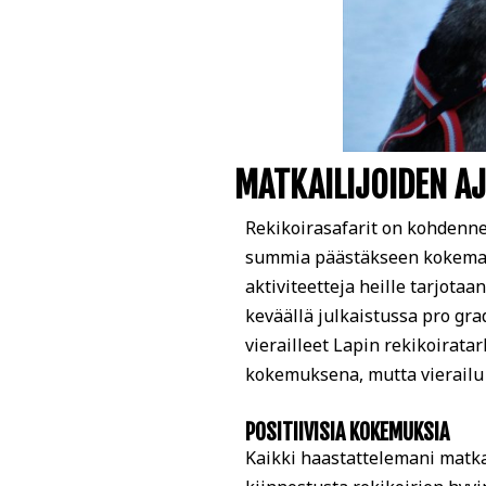
MATKAILIJOIDEN A
Rekikoirasafarit on kohdennet
summia päästäkseen kokemaan r
aktiviteetteja heille tarjotaa
keväällä julkaistussa pro gra
vierailleet Lapin rekikoiratar
kokemuksena, mutta vierailu h
POSITIIVISIA KOKEMUKSIA
Kaikki haastattelemani matkail