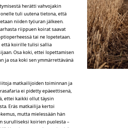
itymisestä herätti vahvojakin
onelle tuli uutena tietona, että
etetaan niiden työuran jälkeen.
tarhasta riippuen koirat saavat
doptioperheessä tai ne lopetetaan.
että koirille tulisi sallia
jaan. Osa koki, ettei lopettamisen
aan ja osa koki sen ymmärrettävänä
riitoja matkailijoiden toiminnan ja
irasafaria ei pidetty epäeettisenä,
 ettei kaikki ollut täysin
ta. Eräs matkailija kertoi
kokemus, mutta mielessään hän
 surulliseksi koirien puolesta –