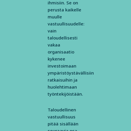
ihmisiin. Se on
perusta kaikelle
muulle
vastuullisuudelle:
vain
taloudellisesti
vakaa
organisaatio
kykenee
investoimaan
ympäristöystävällisiin
ratkaisuihin ja
huolehtimaan
työntekijöistään.
Taloudellinen
vastuullisuus
pitää sisällään
seuraavia osa-