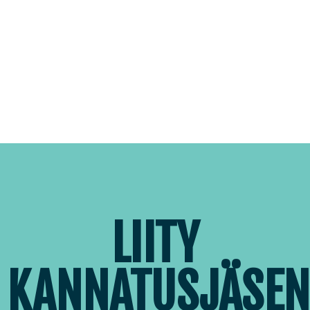
Siirry
suoraan
sisältöön
LIITY
KANNATUSJÄSEN