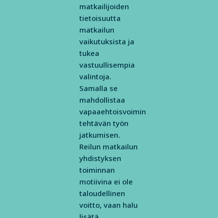
matkailijoiden
tietoisuutta
matkailun
vaikutuksista ja
tukea
vastuullisempia
valintoja.
Samalla se
mahdollistaa
vapaaehtoisvoimin
tehtävän työn
jatkumisen.
Reilun matkailun
yhdistyksen
toiminnan
motiivina ei ole
taloudellinen
voitto, vaan halu
lisätä