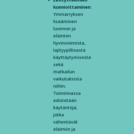
kunnioittaminen:
Ymmärryksen
lisääminen
luonnon ja
eläinten
hyvinvoinnista,
lajityypillisestä
käyttäytymisestä
sekä
matkailun
vaikutuksista
niihin.
Toiminnassa
edistetään
käytäntöjä,
jotka
vähentävät
eläimiin ja