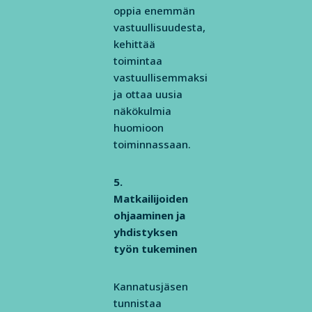
oppia enemmän
vastuullisuudesta,
kehittää
toimintaa
vastuullisemmaksi
ja ottaa uusia
näkökulmia
huomioon
toiminnassaan.
5.
Matkailijoiden
ohjaaminen ja
yhdistyksen
työn tukeminen
Kannatusjäsen
tunnistaa