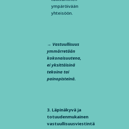
ympäröivään
yhteisöön.
→ Vastuullisuus
ymmärretään
kokonaisuutena,
ei yksittäisinä
tekoina tai
painopisteinä.
3. Läpinäkyvä ja
totuudenmukainen
vastuullisuusviestintä