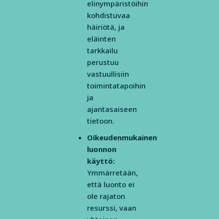
elinympäristöihin
kohdistuvaa
häiriötä, ja
eläinten
tarkkailu
perustuu
vastuullisiin
toimintatapoihin
ja
ajantasaiseen
tietoon.
Oikeudenmukainen
luonnon
käyttö:
Ymmärretään,
että luonto ei
ole rajaton
resurssi, vaan