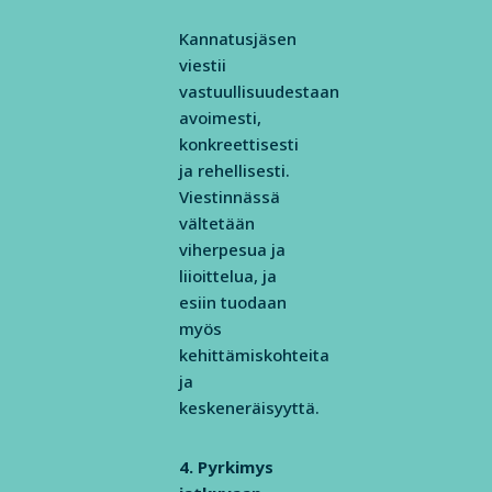
Kannatusjäsen
viestii
vastuullisuudestaan
avoimesti,
konkreettisesti
ja rehellisesti.
Viestinnässä
vältetään
viherpesua ja
liioittelua, ja
esiin tuodaan
myös
kehittämiskohteita
ja
keskeneräisyyttä.
4. Pyrkimys