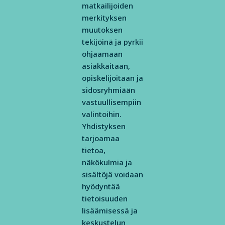
matkailijoiden
merkityksen
muutoksen
tekijöinä ja pyrkii
ohjaamaan
asiakkaitaan,
opiskelijoitaan ja
sidosryhmiään
vastuullisempiin
valintoihin.
Yhdistyksen
tarjoamaa
tietoa,
näkökulmia ja
sisältöjä voidaan
hyödyntää
tietoisuuden
lisäämisessä ja
keskustelun