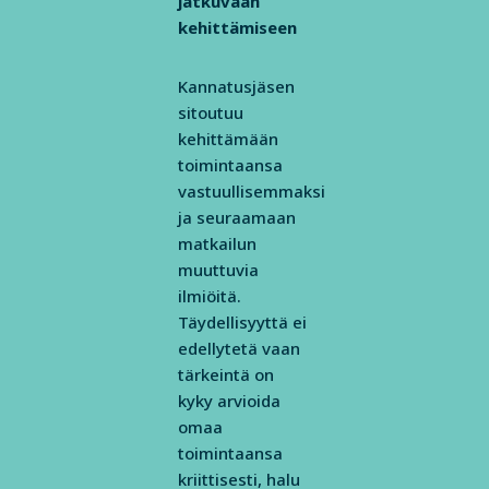
jatkuvaan
kehittämiseen
Kannatusjäsen
sitoutuu
kehittämään
toimintaansa
vastuullisemmaksi
ja seuraamaan
matkailun
muuttuvia
ilmiöitä.
Täydellisyyttä ei
edellytetä vaan
tärkeintä on
kyky arvioida
omaa
toimintaansa
kriittisesti, halu