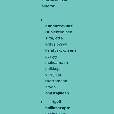
alueita:
Kannattavuus:
Huolehtiminen
siitä, että
yritys pysyy
kehityskykyisenä,
pystyy
maksamaan
palkkoja,
veroja ja
tuottamaan
arvoa
omistajilleen.
Hyvä
hallintotapa:
Läpinäkyvä