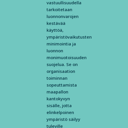
vastuullisuudella
tarkoitetaan
luonnonvarojen
kestävää
käyttöä,
ympäristövaikutusten
minimointia ja
luonnon
monimuotoisuuden
suojelua. Se on
organisaation
toiminnan
sopeuttamista
maapallon
kantokyvyn
sisälle, jotta
elinkelpoinen
ympäristö säilyy
tuleville