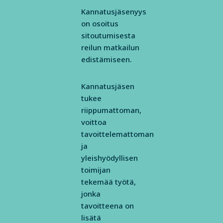
Kannatusjäsenyys
on osoitus
sitoutumisesta
reilun matkailun
edistämiseen.
Kannatusjäsen
tukee
riippumattoman,
voittoa
tavoittelemattoman
ja
yleishyödyllisen
toimijan
tekemää työtä,
jonka
tavoitteena on
lisätä