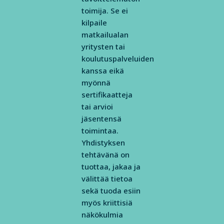
toimija. Se ei
kilpaile
matkailualan
yritysten tai
koulutuspalveluiden
kanssa eikä
myönnä
sertifikaatteja
tai arvioi
jäsentensä
toimintaa.
Yhdistyksen
tehtävänä on
tuottaa, jakaa ja
välittää tietoa
sekä tuoda esiin
myös kriittisiä
näkökulmia