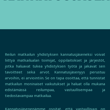
Reilun matkailun yhdistyksen kannatusjäseneksi voivat
liittyä matkailualan toimijat, oppilaitokset ja järjestöt,
jotka haluavat tukea yhdistyksen työtä ja jakavat sen
tavoitteet sekä arvot. Kannatusjäsenyys perustuu
arvoihin, ei arviointiin. Se on tapa osoittaa, että tunnistat
matkailun moninaiset vaikutukset ja haluat olla mukana
edistämässä reilumpaa, vastuullisempaa ja
tiedostavampaa matkailua.
Kannatusjäsenenämme osoitat, että vastuullisuus on