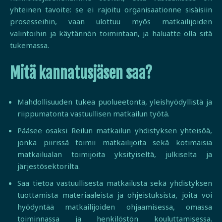
yhteinen tavoite: se ei rajoitu organisaationne sisäisiin
prosesseihin, vaan ulottuu myös matkailijoiden
valintoihin ja käytännön toimintaan, ja haluatte olla sitä
tukemassa.
Mitä kannatusjäsen saa?
Mahdollisuuden tukea puolueetonta, yleishyödyllistä ja
riippumatonta vastuullisen matkailun työtä.
Pääsee osaksi Reilun matkailun yhdistyksen yhteisöä,
jonka piirissä toimii matkailijoita sekä kotimaisia
matkailualan toimijoita yksityiseltä, julkiselta ja
järjestösektorilta.
Saa tietoa vastuullisesta matkailusta sekä yhdistyksen
tuottamista materiaaleista ja ohjeistuksista, joita voi
hyödyntää matkailijoiden ohjaamisessa, omassa
toiminnassa ja henkilöstön kouluttamisessa.