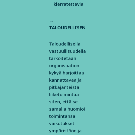
kierrätettäviä
→
TALOUDELLISEN
Taloudellisella
vastuullisuudella
tarkoitetaan
organisaation
kykyä harjoittaa
kannattavaa ja
pitkäjänteistä
liiketoimintaa
siten, että se
samalla huomioi
toimintansa
vaikutukset
ympäristöön ja