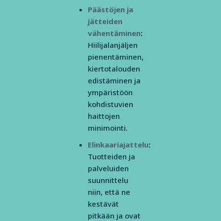
Päästöjen ja
jätteiden
vähentäminen
:
Hiilijalanjäljen
pienentäminen,
kiertotalouden
edistäminen ja
ympäristöön
kohdistuvien
haittojen
minimointi.
Elinkaariajattelu
:
Tuotteiden ja
palveluiden
suunnittelu
niin, että ne
kestävät
pitkään ja ovat