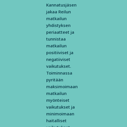
Kannatusjäsen
jakaa Reilun
matkailun
yhdistyksen
periaatteet ja
tunnistaa
matkailun
positiiviset ja
negatiiviset
vaikutukset.
Toiminnassa
pyritään
maksimoimaan
matkailun
myönteiset
vaikutukset ja
minimoimaan
haitalliset