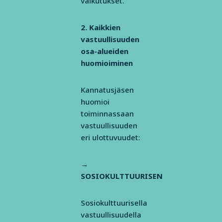
vaikutukset.
2. Kaikkien
vastuullisuuden
osa-alueiden
huomioiminen
Kannatusjäsen
huomioi
toiminnassaan
vastuullisuuden
eri ulottuvuudet:
→
SOSIOKULTTUURISEN
Sosiokulttuurisella
vastuullisuudella