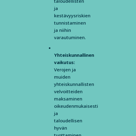
taloudellisten
ja
kestävyysriskien
tunnistaminen
ja niihin
varautuminen.
Yhteiskunnallinen
vaikutus:
Verojen ja
muiden
yhteiskunnallisten
velvoitteiden
maksaminen
oikeudenmukaisesti
ja
taloudellisen
hyvän
tuottaminen