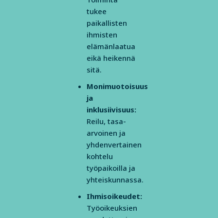
tukee
paikallisten
ihmisten
elämänlaatua
eikä heikennä
sitä.
Monimuotoisuus
ja
inklusiivisuus:
Reilu, tasa-
arvoinen ja
yhdenvertainen
kohtelu
työpaikoilla ja
yhteiskunnassa.
Ihmisoikeudet:
Työoikeuksien