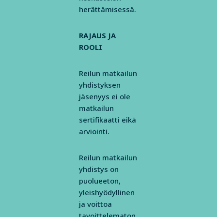
herättämisessä.
RAJAUS JA
ROOLI
Reilun matkailun
yhdistyksen
jäsenyys ei ole
matkailun
sertifikaatti eikä
arviointi.
Reilun matkailun
yhdistys on
puolueeton,
yleishyödyllinen
ja voittoa
tavoittelematon