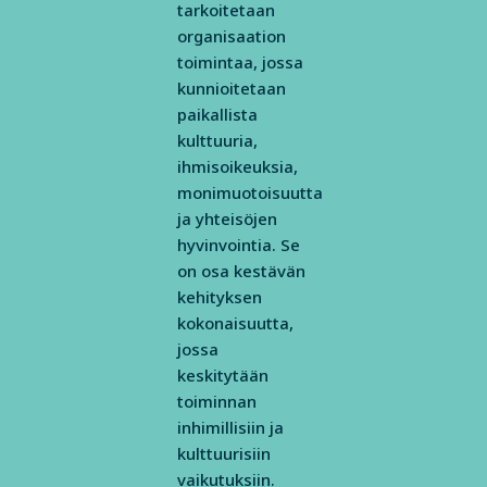
tarkoitetaan
organisaation
toimintaa, jossa
kunnioitetaan
paikallista
kulttuuria,
ihmisoikeuksia,
monimuotoisuutta
ja yhteisöjen
hyvinvointia. Se
on osa kestävän
kehityksen
kokonaisuutta,
jossa
keskitytään
toiminnan
inhimillisiin ja
kulttuurisiin
vaikutuksiin.