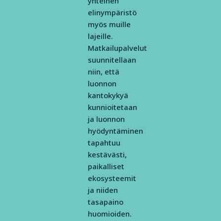
yhteinen
elinympäristö
myös muille
lajeille.
Matkailupalvelut
suunnitellaan
niin, että
luonnon
kantokykyä
kunnioitetaan
ja luonnon
hyödyntäminen
tapahtuu
kestävästi,
paikalliset
ekosysteemit
ja niiden
tasapaino
huomioiden.