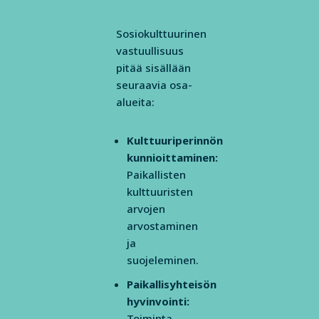
Sosiokulttuurinen
vastuullisuus
pitää sisällään
seuraavia osa-
alueita:
Kulttuuriperinnön
kunnioittaminen:
Paikallisten
kulttuuristen
arvojen
arvostaminen
ja
suojeleminen.
Paikallisyhteisön
hyvinvointi:
Toiminta