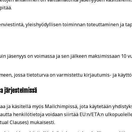
pitää.
nviestintä, yleishyödyllisen toiminnan toteuttaminen ja t
kuin jäsenyys on voimassa ja sen jälkeen maksimissaan 10 v
meen, jossa tietoturva on varmistettu kirjautumis- ja käyttö
sa järjestelmissä
taa ja käsitellä myös Mailchimpissä, jota käytetään yhdisty
utta henkilötietoja voidaan siirtää EU:n/ETA:n ulkopuolelle
tual Clauses) mukaisesti.