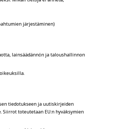
apahtumien järjestäminen)
uotta, lainsäädännön ja taloushallinnon
oikeuksilla.
ksen tiedotukseen ja uutiskirjeiden
. Siirrot toteutetaan EU:n hyväksymien