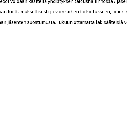
dot voidaan käsitellä yhdistyksen taloushallinnossa / jäse
ään luottamuksellisesti ja vain siihen tarkoitukseen, johon 
lman jäsenten suostumusta, lukuun ottamatta lakisääteisiä ve
a