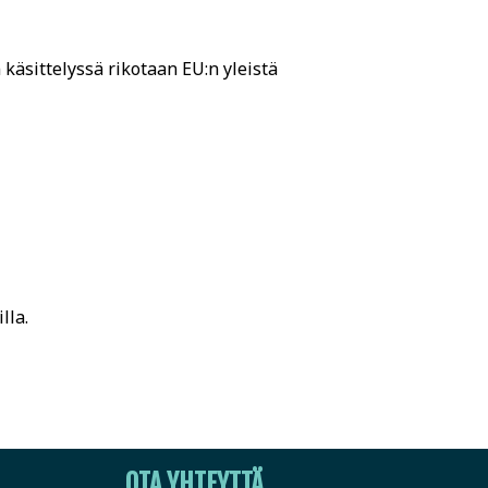
 käsittelyssä rikotaan EU:n yleistä
lla.
OTA YHTEYTTÄ