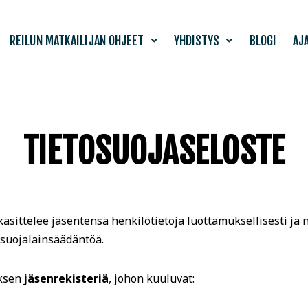
REILUN MATKAILIJAN OHJEET
YHDISTYS
BLOGI
AJ
TIETOSUOJASELOSTE
 käsittelee jäsentensä henkilötietoja luottamuksellisesti ja
osuojalainsäädäntöä.
yksen
jäsenrekisteriä
, johon kuuluvat: