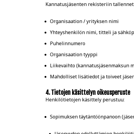
Kannatusjäsenten rekisteriin tallennet
Organisaation / yrityksen nimi
Yhteyshenkilön nimi, titteli ja sähköp
Puhelinnumero
Organisaation tyyppi
Liikevaihto (kannatusjäsenmaksun m
Mahdolliset lisätiedot ja toiveet jäs
4. Tietojen käsittelyn oikeusperuste
Henkilötietojen käsittely perustuu:
Sopimuksen täytäntöönpanoon (jäsenyy
Jäsenyyden edellyttämien henkilöti