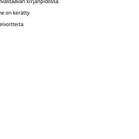
nvastaavan kirjanpidossa.
ne on kerätty.
lvoitteita.