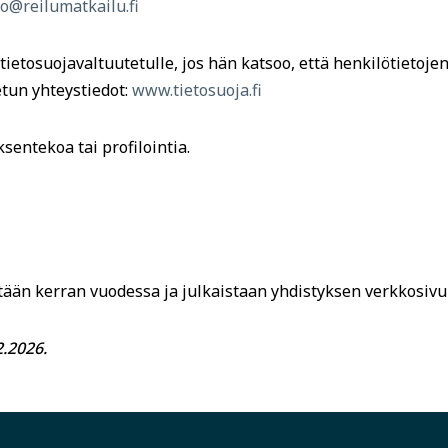
fo@reilumatkailu.fi
tietosuojavaltuutetulle, jos hän katsoo, että henkilötietojen
etun yhteystiedot:
www.tietosuoja.fi
sentekoa tai profilointia.
tään kerran vuodessa ja julkaistaan yhdistyksen verkkosivui
2.2026.