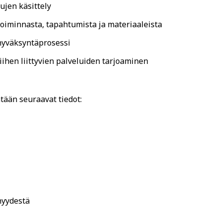
ujen käsittely
toiminnasta, tapahtumista ja materiaaleista
 hyväksyntäprosessi
iihen liittyvien palveluiden tarjoaminen
tään seuraavat tiedot:
enyydestä