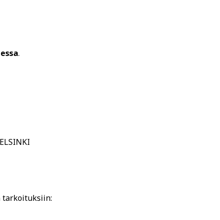
messa
.
HELSINKI
 tarkoituksiin: