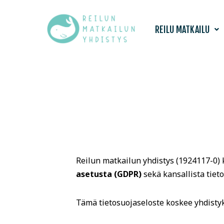
Siirry
REILU MATKAILU
suoraan
sisältöön
Reilun matkailun yhdistys (
1924117-0
)
asetusta (GDPR)
sekä kansallista tiet
Tämä tietosuojaseloste koskee yhdist