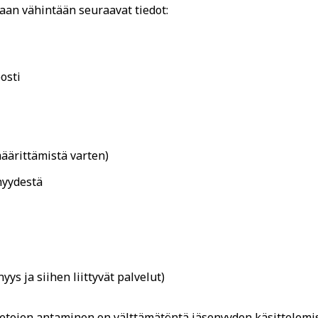
aan vähintään seuraavat tiedot:
osti
äärittämistä varten)
enyydestä
s ja siihen liittyvät palvelut)
etojen antaminen on välttämätöntä jäsenyyden käsittelemisek