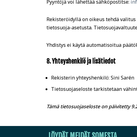
Pyyntöjä voi lähettää sähköpostitse:
in
Rekisteröidyllä on oikeus tehdä valitus 
tietosuoja-asetusta. Tietosuojavaltuut
Yhdistys ei käytä automatisoitua päätök
8. Yhteyshenkilö ja lisätiedot
Rekisterin yhteyshenkilö: Sini Sarén
Tietosuojaseloste tarkistetaan vähin
Tämä tietosuojaseloste on päivitetty 9.
LÖYDÄT MEIDÄT SOMESTA