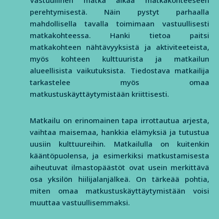
Vastuullinen matka alkaa matkakohteeseen
perehtymisestä. Näin pystyt parhaalla
mahdollisella tavalla toimimaan vastuullisesti
matkakohteessa. Hanki tietoa paitsi
matkakohteen nähtävyyksistä ja aktiviteeteista,
myös kohteen kulttuurista ja matkailun
alueellisista vaikutuksista. Tiedostava matkailija
tarkastelee myös omaa
matkustuskäyttäytymistään kriittisesti.
Matkailu on erinomainen tapa irrottautua arjesta,
vaihtaa maisemaa, hankkia elämyksiä ja tutustua
uusiin kulttuureihin. Matkailulla on kuitenkin
kääntöpuolensa, ja esimerkiksi matkustamisesta
aiheutuvat ilmastopäästöt ovat usein merkittävä
osa yksilön hiilijalanjälkeä. On tärkeää pohtia,
miten omaa matkustuskäyttäytymistään voisi
muuttaa vastuullisemmaksi.