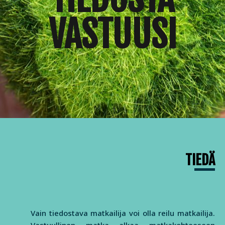
VASTUUSI
TIEDÄ
Vain tiedostava matkailija voi olla reilu matkailija.