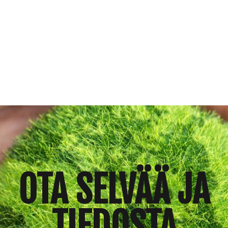
Siirry
suoraan
sisältöön
OTA SELVÄÄ JA
TIEDOSTA