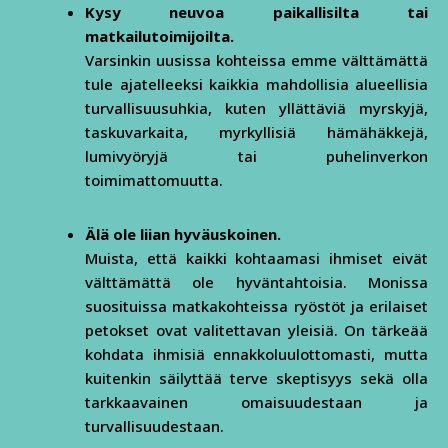
Kysy neuvoa paikallisilta tai
matkailutoimijoilta.
Varsinkin uusissa kohteissa emme välttämättä
tule ajatelleeksi kaikkia mahdollisia alueellisia
turvallisuusuhkia, kuten yllättäviä myrskyjä,
taskuvarkaita, myrkyllisiä hämähäkkejä,
lumivyöryjä tai puhelinverkon
toimimattomuutta.
Älä ole liian hyväuskoinen.
Muista, että kaikki kohtaamasi ihmiset eivät
välttämättä ole hyväntahtoisia. Monissa
suosituissa matkakohteissa ryöstöt ja erilaiset
petokset ovat valitettavan yleisiä. On tärkeää
kohdata ihmisiä ennakkoluulottomasti, mutta
kuitenkin säilyttää terve skeptisyys sekä olla
tarkkaavainen omaisuudestaan ja
turvallisuudestaan.