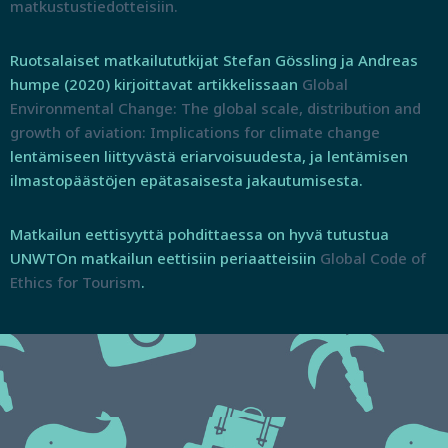
matkustustiedotteisiin.
Ruotsalaiset matkailututkijat Stefan Gössling ja Andreas
humpe (2020) kirjoittavat artikkelissaan
Global
Environmental Change: The global scale, distribution and
growth of aviation: Implications for climate chang
e
lentämiseen liittyvästä eriarvoisuudesta, ja lentämisen
ilmastopäästöjen epätasaisesta jakautumisesta.
Matkailun eettisyyttä pohdittaessa on hyvä tutustua
UNWTOn matkailun eettisiin periaatteisiin
Global Code of
Ethics for Tourism
.