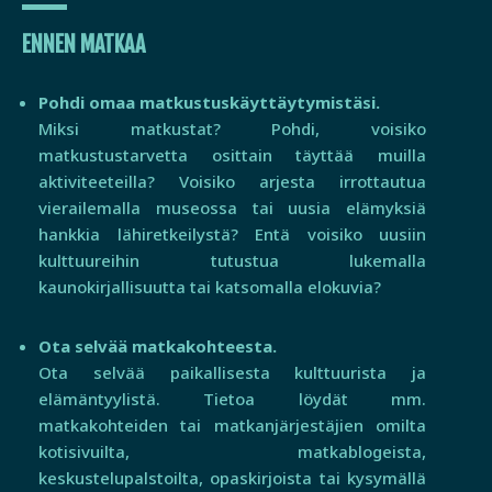
ENNEN MATKAA
Pohdi omaa matkustuskäyttäytymistäsi.
Miksi matkustat? Pohdi, voisiko
matkustustarvetta osittain täyttää muilla
aktiviteeteilla? Voisiko arjesta irrottautua
vierailemalla museossa tai uusia elämyksiä
hankkia lähiretkeilystä? Entä voisiko uusiin
kulttuureihin tutustua lukemalla
kaunokirjallisuutta tai katsomalla elokuvia?
Ota selvää matkakohteesta.
Ota selvää paikallisesta kulttuurista ja
elämäntyylistä. Tietoa löydät mm.
matkakohteiden tai matkanjärjestäjien omilta
kotisivuilta, matkablogeista,
keskustelupalstoilta, opaskirjoista tai kysymällä