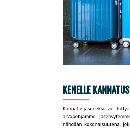
KENELLE KANNATUS
Kannatusjäseneksi voi liitty
arvopohjamme. Jäsenyytemme e
nähdään kokonaisuutena, joka