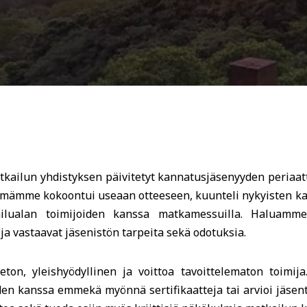
kailun yhdistyksen päivitetyt kannatusjäsenyyden periaatte
yhmämme kokoontui useaan otteeseen, kuunteli nykyisten k
kailualan toimijoiden kanssa matkamessuilla. Haluamme
 ja vastaavat jäsenistön tarpeita sekä odotuksia.
on, yleishyödyllinen ja voittoa tavoittelematon toimij
uiden kanssa emmekä myönnä sertifikaatteja tai arvioi jäs