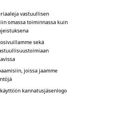
eriaaleja vastuullisen
niin omassa toiminnassa kuin
hjeistuksena
kosivuillamme sekä
astuullisuustoimiaan
navissa
paamisiin, joissa jaamme
ntöjä
 käyttöön kannatusjäsenlogo