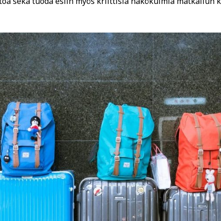
ietoa sekä tuoda esiin myös kriittisiä näkökulmia matkailun 