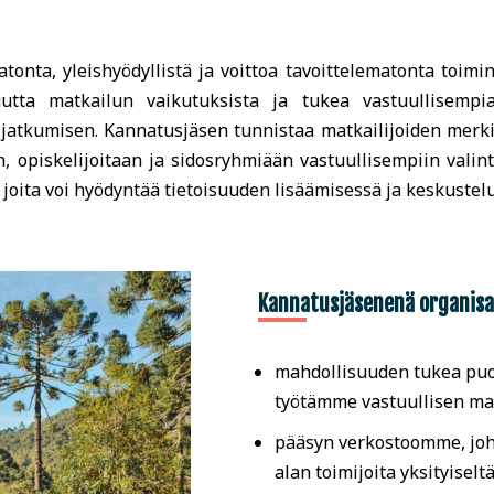
onta, yleishyödyllistä ja voittoa tavoittelematonta toim
suutta matkailun vaikutuksista ja tukea vastuullisempi
 jatkumisen. Kannatusjäsen tunnistaa matkailijoiden merki
, opiskelijoitaan ja sidosryhmiään vastuullisempiin valin
ä, joita voi hyödyntää tietoisuuden lisäämisessä ja keskuste
Kannatusjäsenenä organisaa
mahdollisuuden tukea puol
työtämme vastuullisen ma
pääsyn verkostoomme, joh
alan toimijoita yksityiseltä