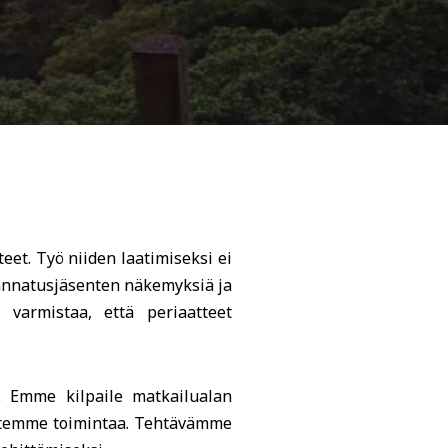
et. Työ niiden laatimiseksi ei
annatusjäsenten näkemyksiä ja
 varmistaa, että periaatteet
a. Emme kilpaile matkailualan
entemme toimintaa. Tehtävämme