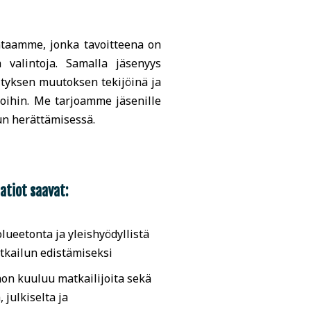
intaamme, jonka tavoitteena on
a valintoja. Samalla jäsenyys
tyksen muutoksen tekijöinä ja
toihin. Me tarjoamme jäsenille
lun herättämisessä.
tiot saavat:
ueetonta ja yleishyödyllistä
tkailun edistämiseksi
on kuuluu matkailijoita sekä
, julkiselta ja