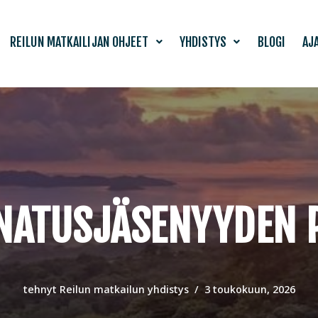
REILUN MATKAILIJAN OHJEET
YHDISTYS
BLOGI
AJ
NATUSJÄSENYYDEN P
tehnyt
Reilun matkailun yhdistys
3 toukokuun, 2026