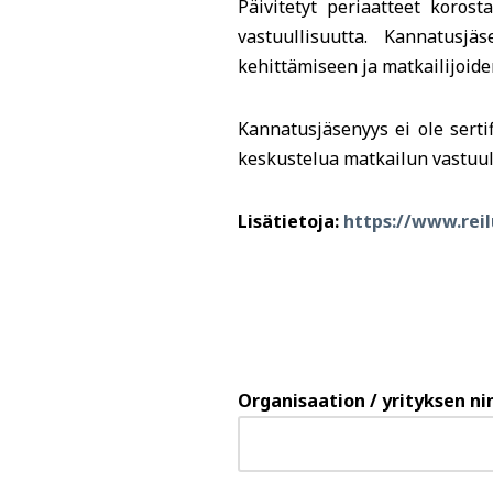
Päivitetyt periaatteet korost
vastuullisuutta. Kannatusj
kehittämiseen ja matkailijoide
Kannatusjäsenyys ei ole sertif
keskustelua matkailun vastuul
Lisätietoja:
https://www.reil
Organisaation / yrityksen n