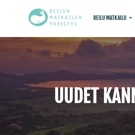
Siirry
REILU MATKAILU
suoraan
sisältöön
UUDET KAN