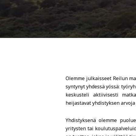
Olemme julkaisseet Reilun mat
syntynyt yhdessä yössä: työr
keskusteli aktiivisesti mat
heijastavat yhdistyksen arvoja
Yhdistyksenä olemme puolueet
yritysten tai koulutuspalvel