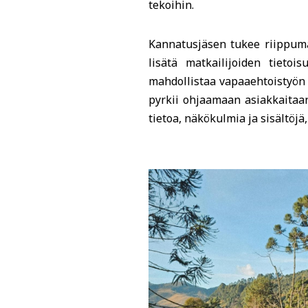
tekoihin.
Kannatusjäsen tukee riippumat
lisätä matkailijoiden tietoi
mahdollistaa vapaaehtoistyön
pyrkii ohjaamaan asiakkaitaan
tietoa, näkökulmia ja sisältöj