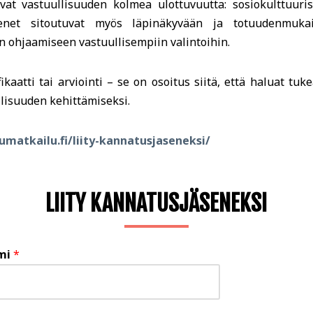
avat vastuullisuuden kolmea ulottuvuutta: sosiokulttuurist
äsenet sitoutuvat myös läpinäkyvään ja totuudenmukai
n ohjaamiseen vastuullisempiin valintoihin.
ikaatti tai arviointi – se on osoitus siitä, että haluat tuk
lisuuden kehittämiseksi.
umatkailu.fi/liity-kannatusjaseneksi/
LIITY KANNATUSJÄSENEKSI
imi
*