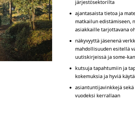
järjestösektorilta
ajantasaista tietoa ja mat
matkailun edistämiseen, 
asiakkaille tarjottavana o
näkyvyyttä jäsenenä verk
mahdollisuuden esitellä v
uutiskirjeissä ja some-ka
kutsuja tapahtumiin ja ta
kokemuksia ja hyviä käytä
asiantuntijavinkkejä sekä
vuodeksi kerrallaan