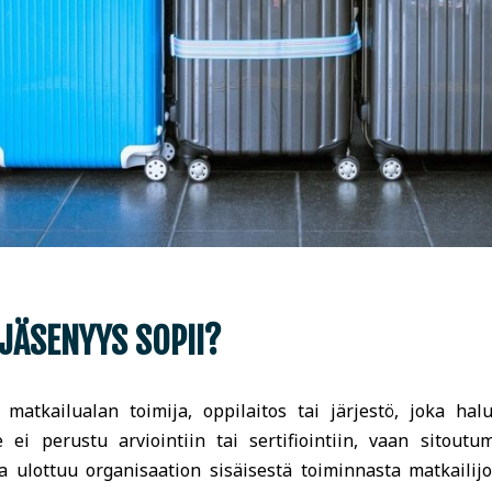
JÄSENYYS SOPII?
ä matkailualan toimija, oppilaitos tai järjestö, joka h
i perustu arviointiin tai sertifiointiin, vaan sitoutum
 ulottuu organisaation sisäisestä toiminnasta matkailijo