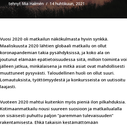
tehnyt
Mia Halmén
14 huhtikuun, 2021
Vuosi 2020 oli matkailun näkökulmasta hyvin synkkä.
Maaliskuusta 2020 lähtien globaali matkailu on ollut
koronapandemian takia pysähdyksissä, ja koko ala on
joutunut elämään epätietoisuudessa siitä, milloin toiminta voi
jälleen jatkua, minkälaisena ja mitkä asiat ovat mahdollisesti
muuttuneet pysyvästi. Taloudellinen huoli on ollut suuri.
Lomautuksista, työttömyydestä ja konkursseista on uutisoitu
laajasti.
Vuoteen 2020 mahtui kuitenkin myös pieniä ilon pilkahduksia.
Kotimaanmatkailu nousi suureen suosioon ja matkailualalla
on sisäisesti puhuttu paljon ”paremman tulevaisuuden”
rakentamisesta. Ehkä takaisin kestämättömään