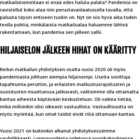
matkailutoimintaan ei enää edes haluta palata? Pandemia on
ravistellut koko alaa niin perustavanlaatuisella tavalla, että
paluuta täysin entiseen tuskin on. Nyt on siis hyvä aika toden
teolla pohtia, minkälaista matkailualaa haluamme lähteä
rakentamaan, kun pandemia sen jälleen sallii.
HILJAISELON JÄLKEEN HIHAT ON KÄÄRITTY
Reilun matkailun yhdistyksen osalta vuosi 2020 oli myös
pandemiasta johtuen aiempia hiljaisempi. Useita sovittuja
tapahtumia peruttiin, ja erilaisten matkustusrajoitusten ja
suositusten muuttuessa jatkuvasti, valitsimme olla ottamatta
kantaa aiheesta käytävään keskusteluun. Oli vaikea tietää,
mikä milloinkin olisi oikeasti vastuullista. Vastuullisuutta on
myös myöntää, kun omat taidot eivät riitä ottamaan kantaa.
Vuosi 2021 on kuitenkin alkanut yhdistyksessämme
vauhdikkaasti. Loppuvuodesta pidetyssä vuosikokouksessa