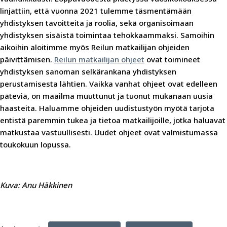
linjattiin, että vuonna 2021 tulemme täsmentämään
yhdistyksen tavoitteita ja roolia, sekä organisoimaan
yhdistyksen sisäistä toimintaa tehokkaammaksi. Samoihin
aikoihin aloitimme myös Reilun matkailijan ohjeiden
päivittämisen.
Reilun matkailijan ohjeet
ovat toimineet
yhdistyksen sanoman selkärankana yhdistyksen
perustamisesta lähtien. Vaikka vanhat ohjeet ovat edelleen
päteviä, on maailma muuttunut ja tuonut mukanaan uusia
haasteita. Haluamme ohjeiden uudistustyön myötä tarjota
entistä paremmin tukea ja tietoa matkailijoille, jotka haluavat
matkustaa vastuullisesti. Uudet ohjeet ovat valmistumassa
toukokuun lopussa.
Kuva: Anu Häkkinen