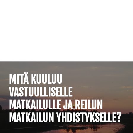
Siirry
suoraan
sisältöön
MITÄ KUULUU
VASTUULLISELLE
MATKAILULLE JA REILUN
MATKAILUN YHDISTYKSELLE?