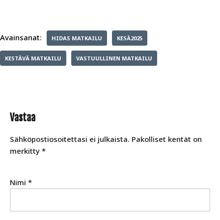
Avainsanat:
HIDAS MATKAILU
KESÄ2025
KESTÄVÄ MATKAILU
VASTUULLINEN MATKAILU
Vastaa
Sähköpostiosoitettasi ei julkaista.
Pakolliset kentät on
merkitty
*
Nimi
*