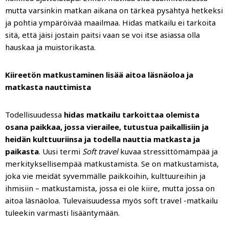
mutta varsinkin matkan aikana on tärkeä pysähtyä hetkeksi
ja pohtia ympäröivää maailmaa. Hidas matkailu ei tarkoita
sitä, että jäisi jostain paitsi vaan se voi itse asiassa olla
hauskaa ja muistorikasta.
Kiireetön matkustaminen lisää aitoa läsnäoloa ja
matkasta nauttimista
Todellisuudessa
hidas matkailu tarkoittaa olemista
osana paikkaa, jossa vierailee, tutustua paikallisiin ja
heidän kulttuuriinsa ja todella nauttia matkasta ja
paikasta
. Uusi termi
Soft travel
kuvaa stressittömämpää ja
merkityksellisempää matkustamista. Se on matkustamista,
joka vie meidät syvemmälle paikkoihin, kulttuureihin ja
ihmisiin – matkustamista, jossa ei ole kiire, mutta jossa on
aitoa läsnäoloa. Tulevaisuudessa myös soft travel -matkailu
tuleekin varmasti lisääntymään.