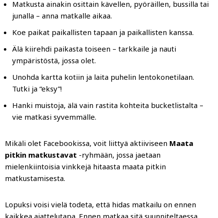
Matkusta ainakin osittain kävellen, pyöräillen, bussilla tai
junalla – anna matkalle aikaa.
Koe paikat paikallisten tapaan ja paikallisten kanssa.
Älä kiirehdi paikasta toiseen – tarkkaile ja nauti
ympäristöstä, jossa olet.
Unohda kartta kotiin ja laita puhelin lentokonetilaan.
Tutki ja “eksy”!
Hanki muistoja, älä vain rastita kohteita bucketlistalta –
vie matkasi syvemmälle.
Mikäli olet Facebookissa, voit liittyä aktiiviseen
Maata
pitkin matkustavat
-ryhmään, jossa jaetaan
mielenkiintoisia vinkkejä hitaasta maata pitkin
matkustamisesta.
Lopuksi voisi vielä todeta, että hidas matkailu on ennen
kaikkea ajattelutapa. Ennen matkaa sitä suunniteltaessa