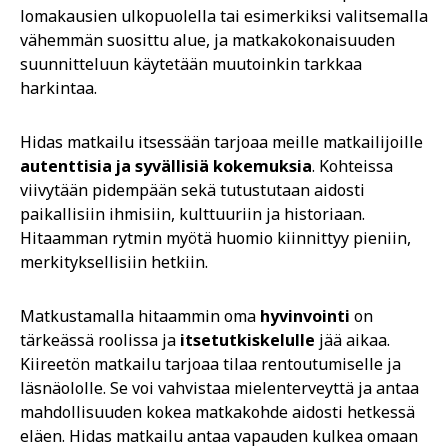
lomakausien ulkopuolella tai esimerkiksi valitsemalla
vähemmän suosittu alue, ja matkakokonaisuuden
suunnitteluun käytetään muutoinkin tarkkaa
harkintaa.
Hidas matkailu itsessään tarjoaa meille matkailijoille
autenttisia ja syvällisiä kokemuksia
. Kohteissa
viivytään pidempään sekä tutustutaan aidosti
paikallisiin ihmisiin, kulttuuriin ja historiaan.
Hitaamman rytmin myötä huomio kiinnittyy pieniin,
merkityksellisiin hetkiin.
Matkustamalla hitaammin oma
hyvinvointi
on
tärkeässä roolissa
ja
itsetutkiskelulle
jää aikaa.
Kiireetön matkailu tarjoaa tilaa rentoutumiselle ja
läsnäololle. Se voi vahvistaa mielenterveyttä ja antaa
mahdollisuuden kokea matkakohde aidosti hetkessä
eläen. Hidas matkailu antaa vapauden kulkea omaan