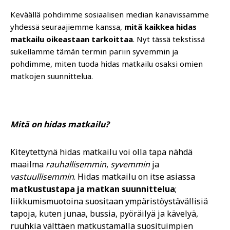
Keväällä pohdimme sosiaalisen median kanavissamme
yhdessä seuraajiemme kanssa,
mitä kaikkea hidas
matkailu oikeastaan tarkoittaa
. Nyt tässä tekstissä
sukellamme tämän termin pariin syvemmin ja
pohdimme, miten tuoda hidas matkailu osaksi omien
matkojen suunnittelua.
Mitä on hidas matkailu?
Kiteytettynä hidas matkailu voi olla tapa nähdä
maailma
rauhallisemmin
,
syvemmin
ja
vastuullisemmin
. Hidas matkailu on itse asiassa
matkustustapa ja matkan suunnittelua
;
liikkumismuotoina suositaan ympäristöystävällisiä
tapoja, kuten junaa, bussia, pyöräilyä ja kävelyä,
ruuhkia välttäen matkustamalla suosituimpien