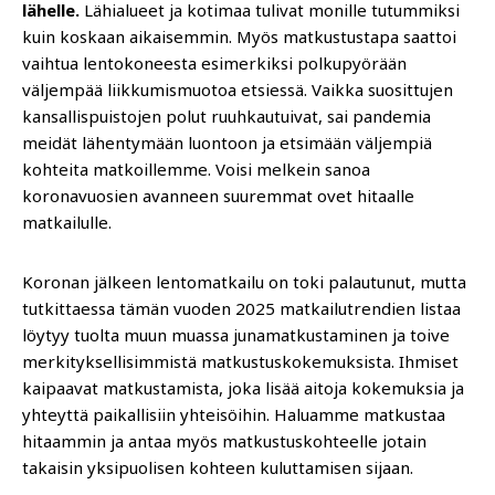
lähelle.
Lähialueet ja kotimaa tulivat monille tutummiksi
kuin koskaan aikaisemmin. Myös matkustustapa saattoi
vaihtua lentokoneesta esimerkiksi polkupyörään
väljempää liikkumismuotoa etsiessä. Vaikka suosittujen
kansallispuistojen polut ruuhkautuivat, sai pandemia
meidät lähentymään luontoon ja etsimään väljempiä
kohteita matkoillemme. Voisi melkein sanoa
koronavuosien avanneen suuremmat ovet hitaalle
matkailulle.
Koronan jälkeen lentomatkailu on toki palautunut, mutta
tutkittaessa tämän vuoden 2025 matkailutrendien listaa
löytyy tuolta muun muassa junamatkustaminen ja toive
merkityksellisimmistä
matkustuskokemuksista. Ihmiset
kaipaavat matkustamista, joka lisää aitoja kokemuksia ja
yhteyttä paikallisiin yhteisöihin. Haluamme matkustaa
hitaammin ja antaa myös matkustuskohteelle jotain
takaisin yksipuolisen kohteen kuluttamisen sijaan.