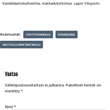
Kandidaatintutkielma, matkailututkimus. Lapin Yliopisto.
Avainsanat:
LYHYTVUOKRAUS
ROVANIEMI
VASTUULLINEN MATKAILU
Vastaa
Sähköpostiosoitettasi ei julkaista.
Pakolliset kentät on
merkitty
*
Nimi
*