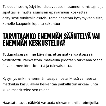
Taloudelliset hyödyt kohdistuvat usein asunnon omistajille ja
sijoittajille, mutta asumisen epävarmuus koskettaa
erityisesti vuokralla asuvia. Tämä herättää kysymyksen siitä,
kenelle kaupunki lopulta rakentuu.
TARVITAANKO ENEMMÄN SÄÄNTELYÄ VAI
ENEMMÄN KESKUSTELUA?
Tutkimuksessamme kävi ilmi, ettei matkailua itsessään
vastustettu. Päinvastoin: matkailua pidetään tärkeänä osana
Rovaniemen identiteettiä ja tulevaisuutta.
Kysymys onkin enemmän tasapainosta. Missä vaiheessa
matkailun kasvu alkaa heikentää paikallisten arkea? Entä
kuka määrittelee sen rajan?
Haastateltavat näkivät vastuuta olevan monilla toimijoilla: