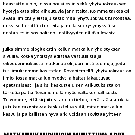
haastatteluihin, joissa nousi esiin sekä lyhytvuokrauksen
hyötyjä että siitä aiheutuvia jännitteitä. Koimme tärkeäksi
avata ilmiötä yleistajuisesti: mitä lyhytvuokraus tarkoittaa,
miksi se herättää tunteita ja millaisia kysymyksiä se
nostaa esiin sosiaalisen kestävyyden näkökulmasta.
Julkaisimme blogitekstin Reilun matkailun yhdistyksen
sivuilla, koska yhdistys edistää vastuullista ja
oikeudenmukaista matkailua eli juuri niitä teemoja, joita
tutkimuksemme käsittelee. Rovaniemellä lyhytvuokraus on
ilmiö, jossa matkailun hyödyt ja haitat jakautuvat
epätasaisesti, ja siksi keskustelu sen vaikutuksista on
tärkeää paitsi Rovaniemellä myös valtakunnallisesti.
Toivomme, että kirjoitus tarjoaa tietoa, herättää ajatuksia
ja tukee rakentavaa keskustelua siitä, miten matkailun
kasvu ja paikallisten hyvä arki voidaan sovittaa yhteen.