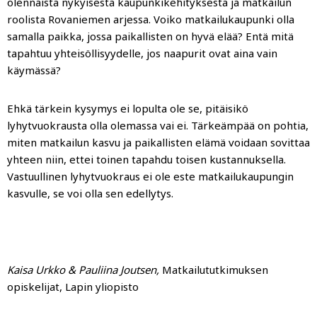
olennaista nykyisestä kaupunkikehityksestä ja matkailun
roolista Rovaniemen arjessa. Voiko matkailukaupunki olla
samalla paikka, jossa paikallisten on hyvä elää? Entä mitä
tapahtuu yhteisöllisyydelle, jos naapurit ovat aina vain
käymässä?
Ehkä tärkein kysymys ei lopulta ole se, pitäisikö
lyhytvuokrausta olla olemassa vai ei. Tärkeämpää on pohtia,
miten matkailun kasvu ja paikallisten elämä voidaan sovittaa
yhteen niin, ettei toinen tapahdu toisen kustannuksella.
Vastuullinen lyhytvuokraus ei ole este matkailukaupungin
kasvulle, se voi olla sen edellytys.
Kaisa Urkko & Pauliina Joutsen,
Matkailututkimuksen
opiskelijat, Lapin yliopisto