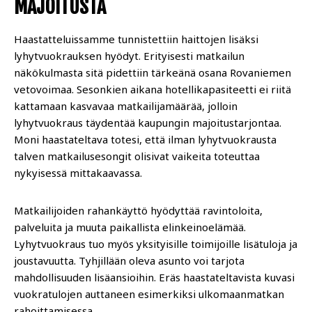
MAJOITUSTA
Haastatteluissamme tunnistettiin haittojen lisäksi
lyhytvuokrauksen hyödyt. Erityisesti matkailun
näkökulmasta sitä pidettiin tärkeänä osana Rovaniemen
vetovoimaa. Sesonkien aikana hotellikapasiteetti ei riitä
kattamaan kasvavaa matkailijamäärää, jolloin
lyhytvuokraus täydentää kaupungin majoitustarjontaa.
Moni haastateltava totesi, että ilman lyhytvuokrausta
talven matkailusesongit olisivat vaikeita toteuttaa
nykyisessä mittakaavassa.
Matkailijoiden rahankäyttö hyödyttää ravintoloita,
palveluita ja muuta paikallista elinkeinoelämää.
Lyhytvuokraus tuo myös yksityisille toimijoille lisätuloja ja
joustavuutta. Tyhjillään oleva asunto voi tarjota
mahdollisuuden lisäansioihin. Eräs haastateltavista kuvasi
vuokratulojen auttaneen esimerkiksi ulkomaanmatkan
rahoittamisessa.