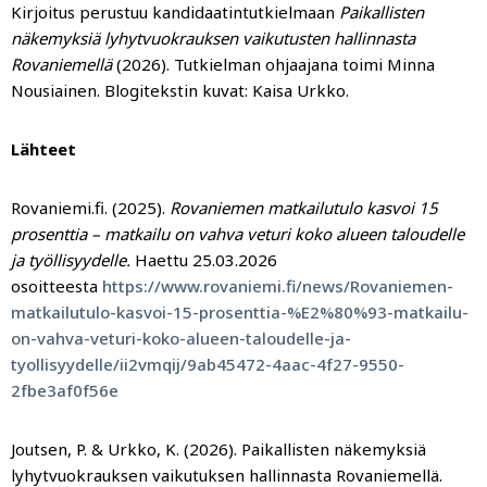
Kirjoitus perustuu kandidaatintutkielmaan
Paikallisten
näkemyksiä lyhytvuokrauksen vaikutusten hallinnasta
Rovaniemellä
(2026). Tutkielman ohjaajana toimi Minna
Nousiainen. Blogitekstin kuvat: Kaisa Urkko.
Lähteet
Rovaniemi.fi. (2025).
Rovaniemen matkailutulo kasvoi 15
prosenttia – matkailu on vahva veturi koko alueen taloudelle
ja työllisyydelle.
Haettu 25.03.2026
osoitteesta
https://www.rovaniemi.fi/news/Rovaniemen-
matkailutulo-kasvoi-15-prosenttia-%E2%80%93-matkailu-
on-vahva-veturi-koko-alueen-taloudelle-ja-
tyollisyydelle/ii2vmqij/9ab45472-4aac-4f27-9550-
2fbe3af0f56e
Joutsen, P. & Urkko, K. (2026). Paikallisten näkemyksiä
lyhytvuokrauksen vaikutuksen hallinnasta Rovaniemellä.