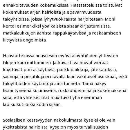
ennakoitavuuden kokemuksissa. Haastatteluissa toistuivat
kokemukset arjen häiriöistä ja epävarmuudesta
taloyhtiöissä, joissa lyhytvuokrausta harjoitetaan. Moni
kertoi esimerkiksi yöaikaisista sisäänkirjautumisista,
matkalaukkujen äänistä rappukäytävissä ja roskaamiseen
liittyvistä ongelmista.
Haastatteluissa nousi esiin myös taloyhtiöiden yhteisten
tilojen kuormittuminen. Jatkuvasti vaihtuvat vieraat
käyttävät porraskäytäviä, parkkipaikkoja, jätekatoksia,
saunoja ja pesutiloja eri tavalla kuin vakituiset asukkaat, eikä
taloyhtiöiden käytäntöjä aina tunneta. Tämä näkyy
lisääntyneenä kulumisena, roskaongelmina ja kokemuksena
siitä, että yhteiset tilat muuttuvat yhä enemmän
läpikulkutiloiksi kodin sijaan.
Sosiaalisen kestävyyden näkökulmasta kyse ei ole vain
yksittäisistä häiriöistä. Kyse on myös turvallisuuden