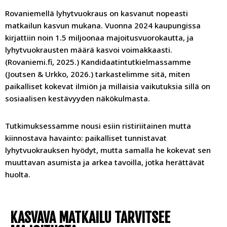
Rovaniemellä lyhytvuokraus on kasvanut nopeasti
matkailun kasvun mukana. Vuonna 2024 kaupungissa
kirjattiin noin 1.5 miljoonaa majoitusvuorokautta, ja
lyhytvuokrausten määrä kasvoi voimakkaasti.
(Rovaniemi.fi, 2025.) Kandidaatintutkielmassamme
(Joutsen & Urkko, 2026.) tarkastelimme sitä, miten
paikalliset kokevat ilmiön ja millaisia vaikutuksia sillä on
sosiaalisen kestävyyden näkökulmasta.
Tutkimuksessamme nousi esiin ristiriitainen mutta
kiinnostava havainto: paikalliset tunnistavat
lyhytvuokrauksen hyödyt, mutta samalla he kokevat sen
muuttavan asumista ja arkea tavoilla, jotka herättävät
huolta.
KASVAVA MATKAILU TARVITSEE