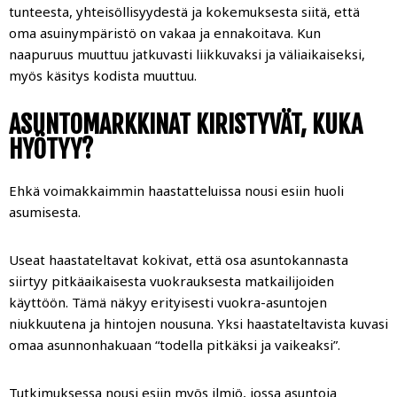
tunteesta, yhteisöllisyydestä ja kokemuksesta siitä, että
oma asuinympäristö on vakaa ja ennakoitava. Kun
naapuruus muuttuu jatkuvasti liikkuvaksi ja väliaikaiseksi,
myös käsitys kodista muuttuu.
ASUNTOMARKKINAT KIRISTYVÄT, KUKA
HYÖTYY?
Ehkä voimakkaimmin haastatteluissa nousi esiin huoli
asumisesta.
Useat haastateltavat kokivat, että osa asuntokannasta
siirtyy pitkäaikaisesta vuokrauksesta matkailijoiden
käyttöön. Tämä näkyy erityisesti vuokra-asuntojen
niukkuutena ja hintojen nousuna. Yksi haastateltavista kuvasi
omaa asunnonhakuaan “todella pitkäksi ja vaikeaksi”.
Tutkimuksessa nousi esiin myös ilmiö, jossa asuntoja