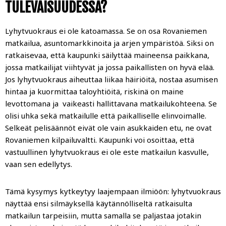
TULEVAISUUDESSA?
Lyhytvuokraus ei ole katoamassa. Se on osa Rovaniemen
matkailua, asuntomarkkinoita ja arjen ympäristöä. Siksi on
ratkaisevaa, että kaupunki säilyttää maineensa paikkana,
jossa matkailijat viihtyvät ja jossa paikallisten on hyvä elää.
Jos lyhytvuokraus aiheuttaa liikaa häiriöitä, nostaa asumisen
hintaa ja kuormittaa taloyhtiöitä, riskinä on maine
levottomana ja vaikeasti hallittavana matkailukohteena. Se
olisi uhka sekä matkailulle että paikalliselle elinvoimalle.
Selkeät pelisäännöt eivät ole vain asukkaiden etu, ne ovat
Rovaniemen kilpailuvaltti. Kaupunki voi osoittaa, että
vastuullinen lyhytvuokraus ei ole este matkailun kasvulle,
vaan sen edellytys.
Tämä kysymys kytkeytyy laajempaan ilmiöön: lyhytvuokraus
näyttää ensi silmäyksellä käytännölliseltä ratkaisulta
matkailun tarpeisiin, mutta samalla se paljastaa jotakin