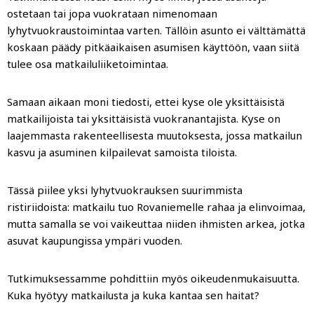
ostetaan tai jopa vuokrataan nimenomaan
lyhytvuokraustoimintaa varten. Tällöin asunto ei välttämättä
koskaan päädy pitkäaikaisen asumisen käyttöön, vaan siitä
tulee osa matkailuliiketoimintaa.
Samaan aikaan moni tiedosti, ettei kyse ole yksittäisistä
matkailijoista tai yksittäisistä vuokranantajista. Kyse on
laajemmasta rakenteellisesta muutoksesta, jossa matkailun
kasvu ja asuminen kilpailevat samoista tiloista.
Tässä piilee yksi lyhytvuokrauksen suurimmista
ristiriidoista: matkailu tuo Rovaniemelle rahaa ja elinvoimaa,
mutta samalla se voi vaikeuttaa niiden ihmisten arkea, jotka
asuvat kaupungissa ympäri vuoden.
Tutkimuksessamme pohdittiin myös oikeudenmukaisuutta.
Kuka hyötyy matkailusta ja kuka kantaa sen haitat?