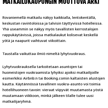
MATKAILUKAUPUNGIN MUUTTUVA ARKI
Rovaniemellä matkailu näkyy kaikkialla, lentokentällä,
keskustan ravintoloissa ja talvisin täyttyvissä hotelleissa.
Yhä useammin se näkyy myös tavallisten kerrostalojen
rappukäytävissä, joissa matkalaukut kolisevat keskellä
yötä ja naapurit vaihtuvat viikoittain.
Taustalla vaikuttaa ilmiö nimeltä lyhytvuokraus.
Lyhytvuokrauksella tarkoitetaan asuntojen tai
huoneistojen vuokraamista lyhyiksi ajoiksi matkailijoille
esimerkiksi Airbnb:n tai Booking.comin kaltaisten alustojen
kautta. Käytännössä tavallinen vuokra-asunto voi toimia
hotellihuoneen tavoin: vieraat viipyvät muutamasta yöstä
muutamaan viikkoon, minkä jälkeen tilalle tulee uusi
matkailijaryhmä.