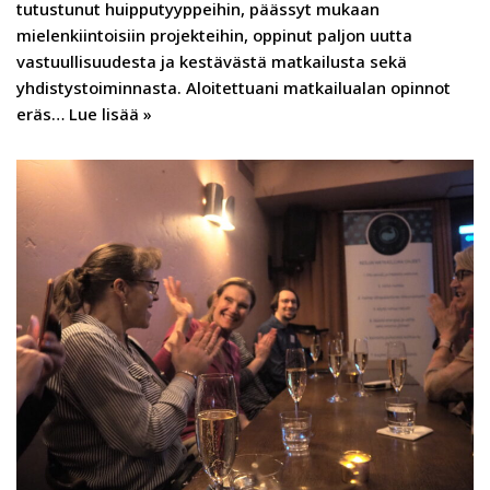
tutustunut huipputyyppeihin, päässyt mukaan
mielenkiintoisiin projekteihin, oppinut paljon uutta
vastuullisuudesta ja kestävästä matkailusta sekä
yhdistystoiminnasta. Aloitettuani matkailualan opinnot
eräs…
Lue lisää »