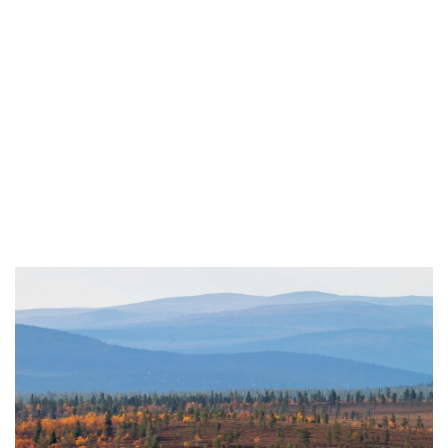
Siirry
suoraan
sisältöön