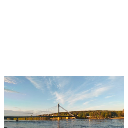
Siirry
suoraan
sisältöön