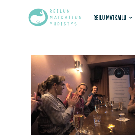
Siirry
REILU MATKAILU
suoraan
sisältöön