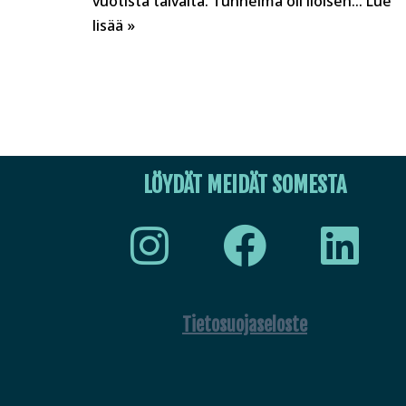
vuotista taivalta. Tunnelma oli iloisen…
Lue
lisää »
LÖYDÄT MEIDÄT SOMESTA
Tietosuojaseloste