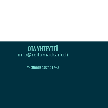
OTA YHTEYTTÄ
info@reilumatkailu.fi
Y-tunnus 1924117-0