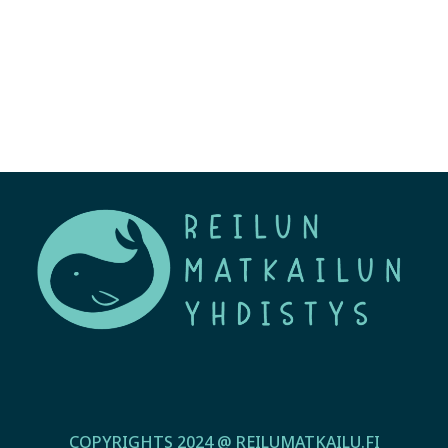
COPYRIGHTS 2024 @ REILUMATKAILU.FI