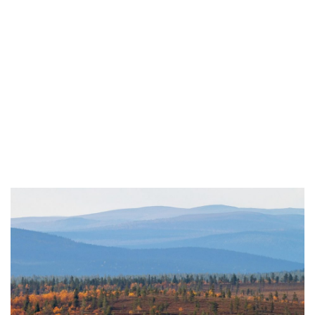
Siirry
suoraan
sisältöön