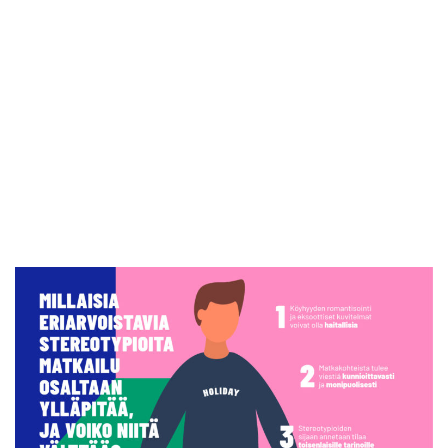
Siirry
suoraan
sisältöön