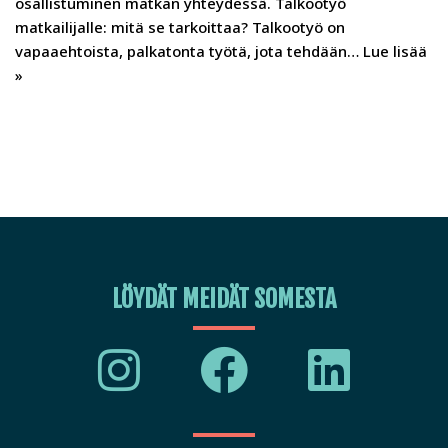
osallistuminen matkan yhteydessä. Talkootyö
matkailijalle: mitä se tarkoittaa? Talkootyö on
vapaaehtoista, palkatonta työtä, jota tehdään…
Lue lisää
»
LÖYDÄT MEIDÄT SOMESTA