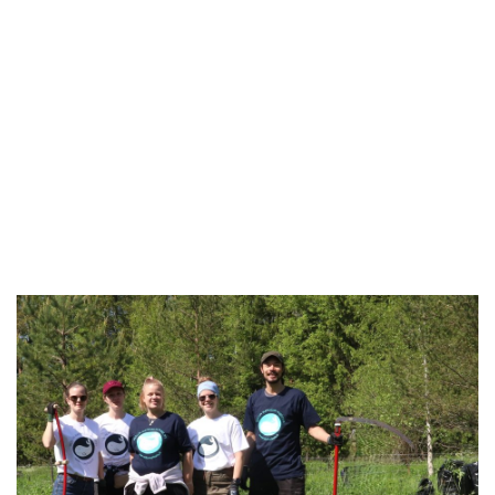
Siirry
suoraan
sisältöön