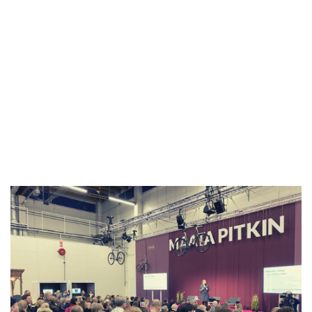
Siirry
suoraan
sisältöön