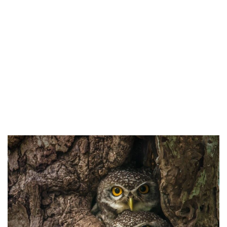
Siirry
suoraan
sisältöön