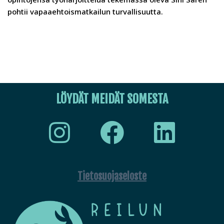
pohtii vapaaehtoismatkailun turvallisuutta.
LÖYDÄT MEIDÄT SOMESTA
Tietosuojaseloste