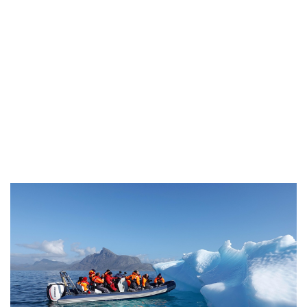
Siirry
suoraan
sisältöön