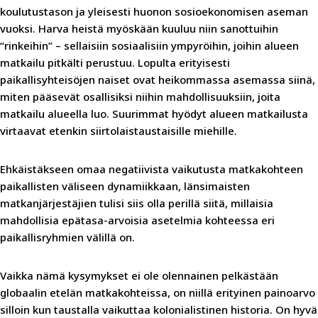
koulutustason ja yleisesti huonon sosioekonomisen aseman
vuoksi. Harva heistä myöskään kuuluu niin sanottuihin
“rinkeihin” – sellaisiin sosiaalisiin ympyröihin, joihin alueen
matkailu pitkälti perustuu. Lopulta erityisesti
paikallisyhteisöjen naiset ovat heikommassa asemassa siinä,
miten pääsevät osallisiksi niihin mahdollisuuksiin, joita
matkailu alueella luo. Suurimmat hyödyt alueen matkailusta
virtaavat etenkin siirtolaistaustaisille miehille.
Ehkäistäkseen omaa negatiivista vaikutusta matkakohteen
paikallisten väliseen dynamiikkaan, länsimaisten
matkanjärjestäjien tulisi siis olla perillä siitä, millaisia
mahdollisia epätasa-arvoisia asetelmia kohteessa eri
paikallisryhmien välillä on.
Vaikka nämä kysymykset ei ole olennainen pelkästään
globaalin etelän matkakohteissa, on niillä erityinen painoarvo
silloin kun taustalla vaikuttaa kolonialistinen historia. On hyvä