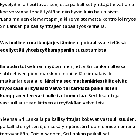
kyselyihin aiheuttavat sen, että paikalliset yrittäjät eivät aina
koe voivansa tehdä työtään niin hyvin kuin haluaisivat.
‘Länsimainen elämäntapa’ ja kiire väistämättä kontrolloi myös
Sri Lankan paikallisyrittäjien tapaa työskennellä.
Vastuullinen matkanjärjestäminen globaalissa etelässä
edellyttää yhteistyökumppaniin tutustumista
Binaudin tutkielman myötä ilmeni, että Sri Lankan ollessa
suhteellisen pieni markkina monille länsimaalaisille
matkanjärjestäjälle,
länsimaiset matkanjärjestäjät eivät
myöskään erityisesti valvo tai tarkista paikallisten
kumppaneiden vastuullista toimintaa.
Sertifikaatteja
vastuullisuuteen liittyen ei myöskään velvoiteta.
Yleensä Sri Lankalla paikallisyrittäjät kokevat vastuullisuuden,
paikallisten yhteisöjen sekä ympäristön huomioimisen omana
tehtävänään
.
Toisin sanoen, Sri Lankan paikalliset