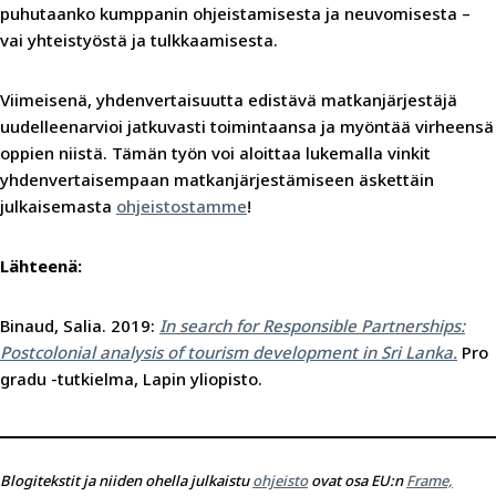
puhutaanko kumppanin ohjeistamisesta ja neuvomisesta –
vai yhteistyöstä ja tulkkaamisesta.
Viimeisenä, yhdenvertaisuutta edistävä matkanjärjestäjä
uudelleenarvioi jatkuvasti toimintaansa ja myöntää virheensä
oppien niistä. Tämän työn voi aloittaa lukemalla vinkit
yhdenvertaisempaan matkanjärjestämiseen äskettäin
julkaisemasta
ohjeistostamme
!
Lähteenä:
Binaud, Salia. 2019:
In search for Responsible Partnerships:
Postcolonial analysis of tourism development in Sri Lanka.
Pro
gradu -tutkielma, Lapin yliopisto.
Blogitekstit ja niiden ohella julkaistu
ohjeisto
ovat osa EU:n
Frame,