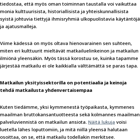
tiedostaa, että myös oman toiminnan taustalla voi vaikuttaa
monia kulttuurisista, historiallisista ja yhteiskunnallisista
syistä johtuvia tiettyjä ihmisryhmiä ulkopuolistavia käytäntöjä
ja ajatusmalleja.
Viime kädessä on myös oltava hienovarainen sen suhteen,
miten eri kulttuurit mieltävät matkailuelinkeinon ja matkailun
ilmiönä yleensäkin. Myös tässä korostuu se, kuinka tapamme
järjestää matkailu ei ole kaikkialla välttämättä se paras tapa.
Matkailun yksityissektorilla on potentiaalia ja keinoja
tehdä matkailusta yhdenvertaisempaa
Kuten tiedämme, yksi kymmenestä työpaikasta, kymmenes
maailman bruttokansantuotteesta sekä kolmannes maailman
palveluviennistä on matkailun ansiota.
Näitä lukuja
voisi
luetella lähes loputtomiin, ja mitä niillä yleensä halutaan
osoittaa, on se, että matkailu todellakin merkitsee.