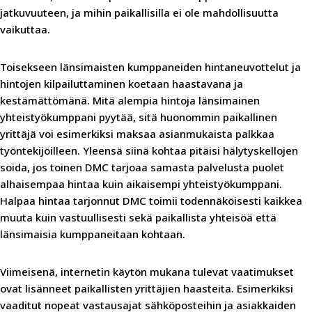
jatkuvuuteen, ja mihin paikallisilla ei ole mahdollisuutta
vaikuttaa.
Toisekseen länsimaisten kumppaneiden hintaneuvottelut ja
hintojen kilpailuttaminen koetaan haastavana ja
kestämättömänä. Mitä alempia hintoja länsimainen
yhteistyökumppani pyytää, sitä huonommin paikallinen
yrittäjä voi esimerkiksi maksaa asianmukaista palkkaa
työntekijöilleen. Yleensä siinä kohtaa pitäisi hälytyskellojen
soida, jos toinen DMC tarjoaa samasta palvelusta puolet
alhaisempaa hintaa kuin aikaisempi yhteistyökumppani.
Halpaa hintaa tarjonnut DMC toimii todennäköisesti kaikkea
muuta kuin vastuullisesti sekä paikallista yhteisöä että
länsimaisia kumppaneitaan kohtaan.
Viimeisenä, internetin käytön mukana tulevat vaatimukset
ovat lisänneet paikallisten yrittäjien haasteita. Esimerkiksi
vaaditut nopeat vastausajat sähköposteihin ja asiakkaiden