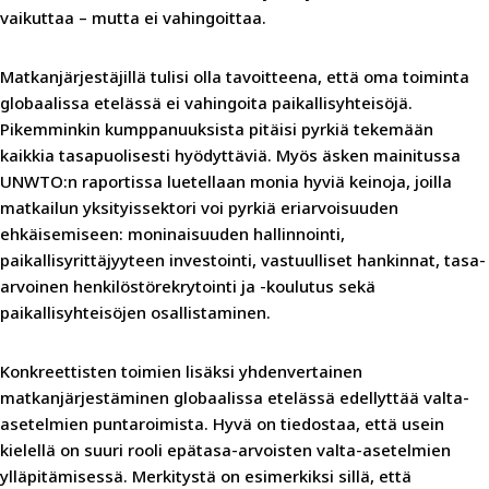
vaikuttaa – mutta ei vahingoittaa.
Matkanjärjestäjillä tulisi olla tavoitteena, että oma toiminta
globaalissa etelässä ei vahingoita paikallisyhteisöjä.
Pikemminkin kumppanuuksista pitäisi pyrkiä tekemään
kaikkia tasapuolisesti hyödyttäviä. Myös äsken mainitussa
UNWTO:n raportissa luetellaan monia hyviä keinoja, joilla
matkailun yksityissektori voi pyrkiä eriarvoisuuden
ehkäisemiseen: moninaisuuden hallinnointi,
paikallisyrittäjyyteen investointi, vastuulliset hankinnat, tasa-
arvoinen henkilöstörekrytointi ja -koulutus sekä
paikallisyhteisöjen osallistaminen.
Konkreettisten toimien lisäksi yhdenvertainen
matkanjärjestäminen globaalissa etelässä edellyttää valta-
asetelmien puntaroimista. Hyvä on tiedostaa, että usein
kielellä on suuri rooli epätasa-arvoisten valta-asetelmien
ylläpitämisessä. Merkitystä on esimerkiksi sillä, että