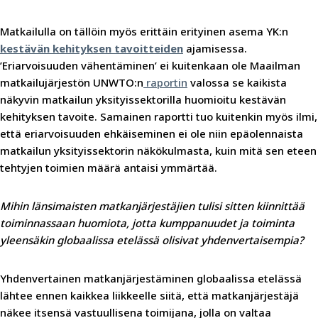
Matkailulla on tällöin myös erittäin erityinen asema YK:n
kestävän kehityksen tavoitteiden
ajamisessa.
’Eriarvoisuuden vähentäminen’ ei kuitenkaan ole Maailman
matkailujärjestön UNWTO:n
raportin
valossa se kaikista
näkyvin matkailun yksityissektorilla huomioitu kestävän
kehityksen tavoite. Samainen raportti tuo kuitenkin myös ilmi,
että eriarvoisuuden ehkäiseminen ei ole niin epäolennaista
matkailun yksityissektorin näkökulmasta, kuin mitä sen eteen
tehtyjen toimien määrä antaisi ymmärtää.
Mihin länsimaisten matkanjärjestäjien tulisi sitten kiinnittää
toiminnassaan huomiota, jotta kumppanuudet ja toiminta
yleensäkin globaalissa etelässä olisivat yhdenvertaisempia?
Yhdenvertainen matkanjärjestäminen globaalissa etelässä
lähtee ennen kaikkea liikkeelle siitä, että matkanjärjestäjä
näkee itsensä vastuullisena toimijana, jolla on valtaa