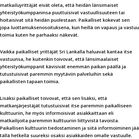
matkailuyrittäjät eivät oleta, että heidän länsimaiset
yhteistyökumppaninsa puuttuisivat vastuullisuuteen tai
hoitaisivat sitä heidän puolestaan. Paikalliset kokevat sen
jopa luottamuksenosoituksena, kun heillä on vapaus ja vastuu
toimia kuten he parhaaksi näkevät.
Vaikka paikalliset yrittäjät Sri Lankalla haluavat kantaa itse
vastuunsa, he kuitenkin toivovat, että länsimaalaiset
yhteistyökumppanit kävisivät enemmän paikan päällä ja
tutustuisivat paremmin myytäviin palveluihin sekä
paikallisten tapaan toimia.
Lisäksi paikalliset toivovat, että sen lisäksi, että
matkanjärjestäjät tutustuisivat itse paremmin paikalliseen
kulttuuriin, he myös informoisivat asiakkaittaan eli
matkailijoita paremmin kulttuuriin liittyvistä tavoista.
Paikallisen kulttuurin tiedostaminen ja siitä informoiminen jää
tällä hetkellä suureksi osaksi asiakkaiden omalle vastuulle.