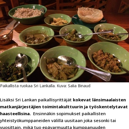
Paikallista ruokaa Sri Lankalla. Kuva: Salia Binaud
Lisäksi Sri Lankan paikallisyrittäjät
kokevat länsimaalaisten
matkanjärjestäjien toimintakulttuurin ja työskentelytavat
haasteellisina.
Ensinnäkin sopimukset paikallisten
yhteistyökumppaneiden välillä uusitaan joka sesonki tai
vuosittain, mikä tuo epävarmuutta kumppanuuden