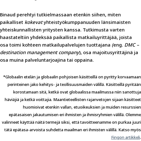
Binaud perehtyi tutkielmassaan etenkin siihen, miten
paikalliset
kokevat
yhteistyökumppanuuden länsimaisten
yhteiskunnallisten yritysten kanssa. Tutkimusta varten
haastateltiin yhdeksää paikallista matkailuyrittäjää, joista
osa toimi kohteen matkailupalvelujen tuottajana
(
eng.
DMC –
destination management company
), osa majoitusyrittäjinä ja
osa muina palveluntarjoajina tai oppaina.
*Globaalin etelän ja globaalin pohjoisen käsitteillä on pyritty korvaamaan
perinteinen jako kehitys- ja teollisuusmaiden välillä. Käsitteillä pyritään
korostamaan sitä, ketkä ovat globaalissa maailmassa niin sanottuja
häviäjiä ja ketkä voittajia. Maantieteellisten rajanvetojen sijaan käsitteet
huomioivat etenkin vallan, etuoikeuksien ja muiden resurssien
epätasaisen jakautumisen eri ihmisten ja ihmisryhmien välillä. Olemme
valinneet käyttää näitä termejä siksi, että tavoitteenamme on purkaa juuri
tätä epätasa-arvoista suhdetta maailman eri ihmisten välillä. Katso myös
Fingon artikkeli
.