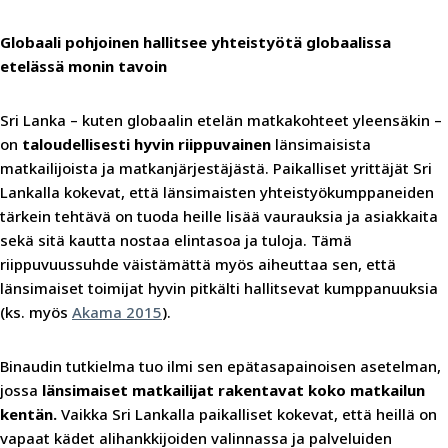
Globaali pohjoinen hallitsee yhteistyötä globaalissa
etelässä monin tavoin
Sri Lanka – kuten globaalin etelän matkakohteet yleensäkin –
on
taloudellisesti hyvin riippuvainen
länsimaisista
matkailijoista ja matkanjärjestäjästä. Paikalliset yrittäjät Sri
Lankalla kokevat, että länsimaisten yhteistyökumppaneiden
tärkein tehtävä on tuoda heille lisää vaurauksia ja asiakkaita
sekä sitä kautta nostaa elintasoa ja tuloja. Tämä
riippuvuussuhde väistämättä myös aiheuttaa sen, että
länsimaiset toimijat hyvin pitkälti hallitsevat kumppanuuksia
(ks. myös
Akama 2015
).
Binaudin tutkielma tuo ilmi sen epätasapainoisen asetelman,
jossa
länsimaiset matkailijat rakentavat koko matkailun
kentän.
Vaikka Sri Lankalla paikalliset kokevat, että heillä on
vapaat kädet alihankkijoiden valinnassa ja palveluiden