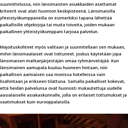
suunnittelussa, niin länsimaisten asiakkaiden asettamat
kriteerit ovat alati huomion keskipisteenä
.
Länsimaisilla
yhteistyökumppaneilla on esimerkiksi tapana lähettää
paikallisille ohjekirjoja tai muita toiveita, joiden mukaan
paikallinen yhteistyökumppani tarjoaa palvelun.
Majoituskohteet myös valitaan ja suunnitellaan sen mukaan,
mihin länsimaalaiset ovat tottuneet. Joskus käytetään jopa
länsimaisen matkanjärjestäjän omaa ryhmänvetäjää. Kun
länsimainen aamupala kuuluu huoneen hintaan, niin
paikallisen aamiaisen saa monissa hotelleissa vain
lisähintaan ja erikseen tilattuna. Samalla paikalliset kokevat,
että heidän palvelunsa ovat huonosti mukautettuja uudelle
aasialaiselle asiakaskunnalle, jolla on erilaiset tottumukset ja
vaatimukset kuin eurooppalaisilla.