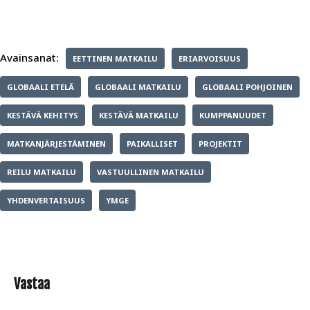
Avainsanat:
EETTINEN MATKAILU
ERIARVOISUUS
GLOBAALI ETELÄ
GLOBAALI MATKAILU
GLOBAALI POHJOINEN
KESTÄVÄ KEHITYS
KESTÄVÄ MATKAILU
KUMPPANUUDET
MATKANJÄRJESTÄMINEN
PAIKALLISET
PROJEKTIT
REILU MATKAILU
VASTUULLINEN MATKAILU
YHDENVERTAISUUS
YMGE
Vastaa