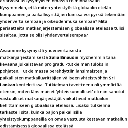
eriarvoisuuskysymyksen omassa toiminnassaan.
Kysymmekin, että miten yhteistyöstä globaalin etelän
kumppanien ja paikallisyrittäjien kanssa voi pyrkiä tekemään
yhdenvertaisempaa ja oikeudenmukaisempaa? Mitä
periaatteita matkanjärjestämisen globaalissa etelässä tulisi
sisältää, jotta se olisi yhdenvertaisempaa?
Avaamme kysymystä yhdenvertaisesta
matkanjärjestämisestä
Salia Binaudin
myöhemmin tänä
keväänä julkaistavan pro gradu -tutkielman tuloksiin
pohjaten. Tutkielmassa perehdyttiin länsimaisten ja
paikallisten matkailuyrittäjien väliseen yhteistyöhön
Sri
Lankan
kontekstissa. Tutkielman tavoitteena oli ymmärtää
etenkin, miten länsimaiset ‘yhteiskunnalliset’ eli niin sanotut
vastuulliset matkanjärjestäjät vaikuttavat matkailun
kehittämiseen globaalissa etelässä. Lisäksi tutkielma
tarkasteli sitä, kuinka paljon paikallisilla
yhteistyökumppaneilla on omaa vastuuta kestävän matkailun
edistämisessä globaalissa etelässä.