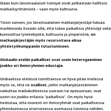
Ikään kuin länsimaalaiset toimijat eivät pelkästään hallitsisi
matkailuyrittämistä – vaan myös kulttuuria.
Toisin sanoen, jos länsimaalainen matkanjärjestäjä haluaa
markkinoida itseään sillä, että tukee paikallisia yhteisöjä sekä
kunnioittaa työntekijöitä, kulttuuria ja ympäristöä,
on
matkanjärjestäjän myös resursoitava aikaa
yhteistyökumppaniin tutustumiseen
.
Globaalin etelän paikalliset ovat usein heterogeeninen
joukko eri ihmisryhmien edustajia
Globaalissa etelässä toimittaessa on hyvä pitää mielessä
myös se, että ne
osalliset
, joihin matkanjärjestäminen
vaikuttaa matkakohteessa suoraan tai epäsuoraan, ovat
usein iso joukko erilaisia ”paikallisia”. On myös hyvä
tiedostaa, että monesti eri ihmisryhmät ovat paikallisessa
yhteiskunnassa eriarvoisessa asemassa toisiinsa nähden.