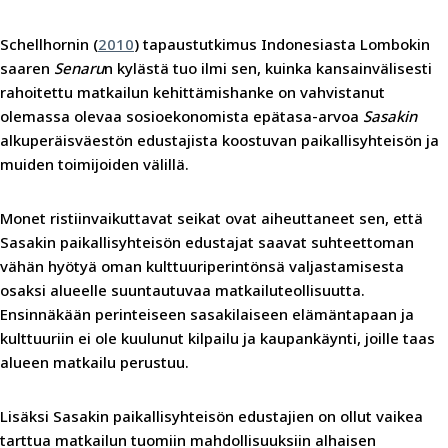
Schellhornin (
2010
) tapaustutkimus Indonesiasta Lombokin
saaren
Senaru
n kylästä tuo ilmi sen, kuinka kansainvälisesti
rahoitettu matkailun kehittämishanke on vahvistanut
olemassa olevaa sosioekonomista epätasa-arvoa
Sasakin
alkuperäisväestön edustajista koostuvan paikallisyhteisön ja
muiden toimijoiden välillä.
Monet ristiinvaikuttavat seikat ovat aiheuttaneet sen, että
Sasakin paikallisyhteisön edustajat saavat suhteettoman
vähän hyötyä oman kulttuuriperintönsä valjastamisesta
osaksi alueelle suuntautuvaa matkailuteollisuutta.
Ensinnäkään perinteiseen sasakilaiseen elämäntapaan ja
kulttuuriin ei ole kuulunut kilpailu ja kaupankäynti, joille taas
alueen matkailu perustuu.
Lisäksi Sasakin paikallisyhteisön edustajien on ollut vaikea
tarttua matkailun tuomiin mahdollisuuksiin alhaisen